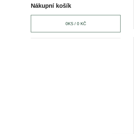
Nákupní košík
0
KS /
0 KČ