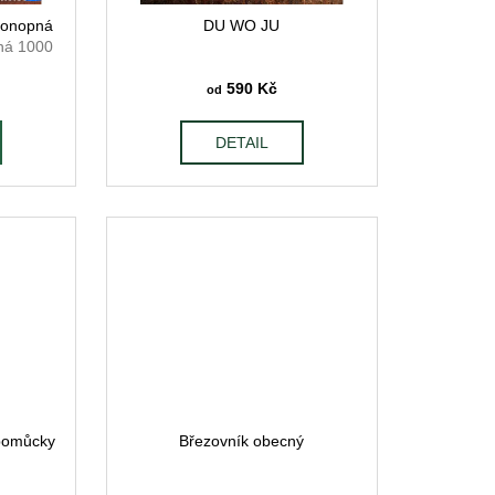
 konopná
DU WO JU
ná 1000
590 Kč
od
DETAIL
pomůcky
Březovník obecný