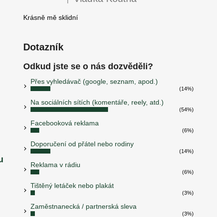
Hodnocení produktu je 5 z 5 hvězdiček.
Krásně mě sklidní
Dotazník
Odkud jste se o nás dozvěděli?
Přes vyhledávač (google, seznam, apod.)
(14%)
Na sociálních sítích (komentáře, reely, atd.)
(54%)
Facebooková reklama
(6%)
Doporučení od přátel nebo rodiny
(14%)
u
Reklama v rádiu
(6%)
Tištěný letáček nebo plakát
(3%)
Zaměstnanecká / partnerská sleva
(3%)