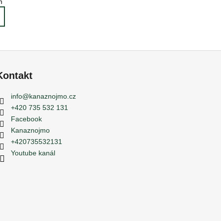
m
Kontakt
info
@
kanaznojmo.cz
+420 735 532 131
Facebook
Kanaznojmo
+420735532131
Youtube kanál