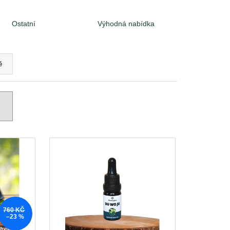
Ostatní
Výhodná nabídka
ě
760 KČ
–23 %