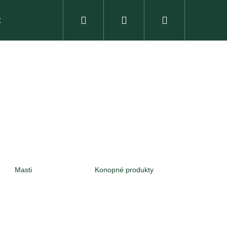
Hledat
Přihlášení
Nákupní
t
košík
Masti
Konopné produkty
LINNÁ ESENCE