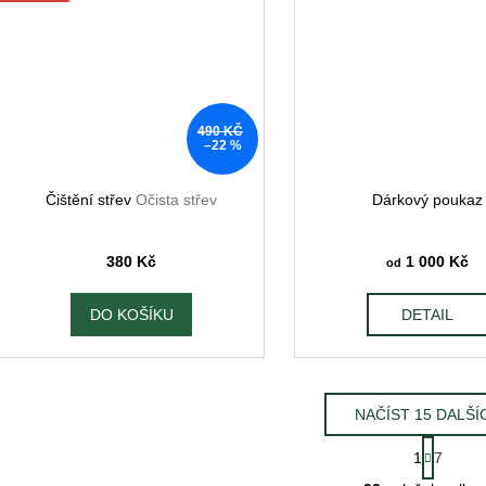
490 KČ
–22 %
Čištění střev
Očista střev
Dárkový poukaz
380 Kč
1 000 Kč
od
DO KOŠÍKU
DETAIL
NAČÍST 15 DALŠÍ
S
1
7
t
O
r