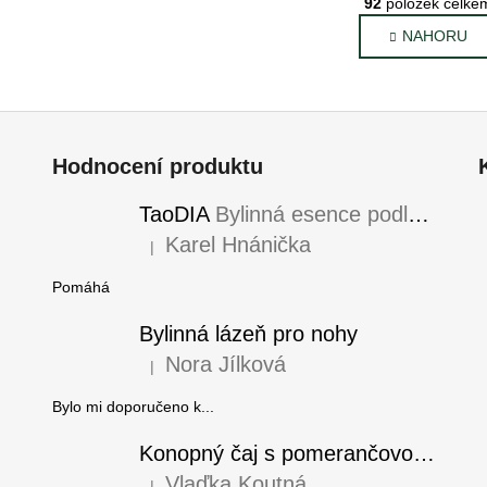
92
položek celke
v
á
NAHORU
l
n
k
á
o
d
v
a
á
c
n
í
Hodnocení produktu
í
p
r
TaoDIA
Bylinná esence podle TČM
v
Karel Hnánička
|
k
Hodnocení produktu je 5 z 5 hvězdiček.
y
Pomáhá
v
ý
Bylinná lázeň pro nohy
p
Nora Jílková
|
i
Hodnocení produktu je 5 z 5 hvězdiček.
s
Bylo mi doporučeno k...
u
Konopný čaj s pomerančovou kúrou
Vlaďka Koutná
|