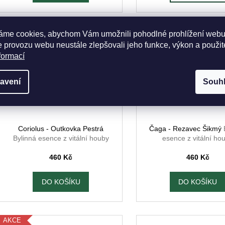
áme cookies, abychom Vám umožnili pohodlné prohlížení webu
 provozu webu neustále zlepšovali jeho funkce, výkon a použit
formací
avení
Souh
Coriolus - Outkovka Pestrá
Čaga - Rezavec Šikmý
Bylinná esence z vitální houby
esence z vitální ho
460 Kč
460 Kč
DO KOŠÍKU
DO KOŠÍKU
AKCE