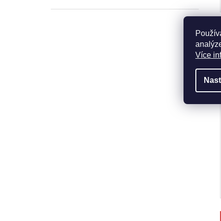
Použív
analýze
Více in
Nast