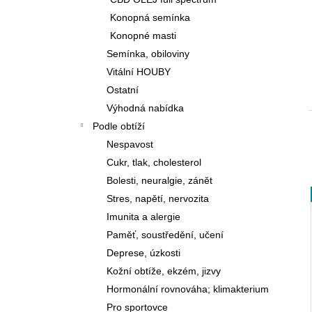
PODLE TČM
l
Konopná semínka
460 Kč
Konopné masti
Semínka, obiloviny
Vitální HOUBY
Ostatní
Výhodná nabídka
Podle obtíží
Nespavost
Cukr, tlak, cholesterol
Bolesti, neuralgie, zánět
Stres, napětí, nervozita
Imunita a alergie
Paměť, soustředění, učení
Deprese, úzkosti
Kožní obtíže, ekzém, jizvy
Hormonální rovnováha; klimakterium
Pro sportovce