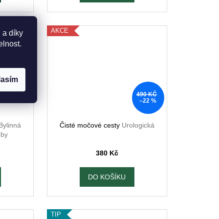
AKCE
 a díky
elnost.
lasím
490 KČ
–22 %
Bylinná
Čisté močové cesty
Urologická
uby
380 Kč
DO KOŠÍKU
TIP