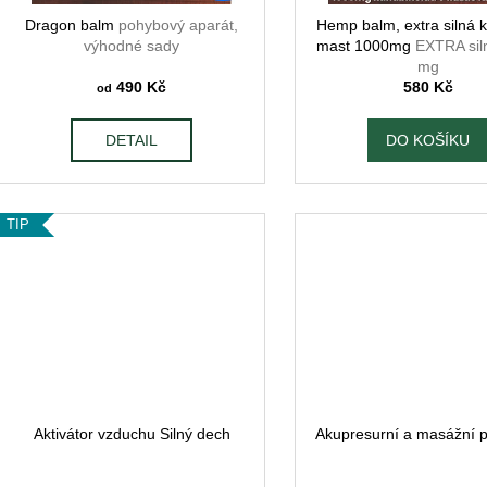
o
d
Dragon balm
pohybový aparát,
Hemp balm, extra silná
výhodné sady
mast 1000mg
EXTRA sil
u
mg
k
490 Kč
580 Kč
od
t
ů
DETAIL
DO KOŠÍKU
TIP
Aktivátor vzduchu Silný dech
Akupresurní a masážní 