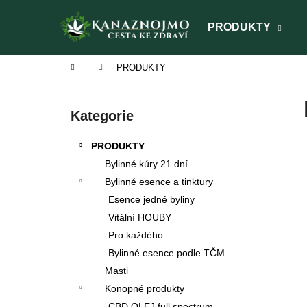
K
Přejít
na
o
PRODUKTY
obsah
Zpět
Zpět
š
do
do
í
Domů
PRODUKTY
obchodu
obchodu
k
P
o
Přeskočit
Kategorie
s
kategorie
t
PRODUKTY
r
Bylinné kúry 21 dní
a
Bylinné esence a tinktury
n
Esence jedné byliny
n
Vitální HOUBY
í
Pro každého
p
Bylinné esence podle TČM
a
Masti
n
Konopné produkty
TAO SHEN LING
BYLINNÁ ESENCE
e
CBD OLEJ full spectrum