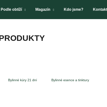
Podle obtíží
Magazín
Kdo jsme?
Kontak
Co potřebujete najít?
PRODUKTY
HLEDAT
Doporučujeme
Bylinné kúry 21 dní
Bylinné esence a tinktury
TAO GAN PLUS
BYLINNÁ ESENCE
OSM CHUTÍ
BY