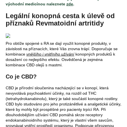
východní medicínou naleznete
zde
.
a
j
Legální konopná cesta k úlevě od
í
příznaků Revmatoidní artritidy
t
?
Pro obtíže spojené s RA se dají využít konopné produkty, v
závislosti na příznacích, které Vás zrovna trápí. Doporučuje se
kombinace
vnějšího i vnitřního užívání
konopných produktů k
dosažení co nejlepšího efektu. Osvědčená je zejména
kombinace CBD olejů s mastmi.
HLEDAT
Co je CBD?
CBD je přírodní sloučenina nacházející se v konopí, která
D
nevyvolává psychoaktivní účinky, na rozdíl od THC
o
(tetrahydrokanabinolu), který je také součástí konopné rostliny.
p
CBD bylo studováno pro jeho protizánětlivé a analgetické účinky,
o
které by mohly být prospěšné pro pacienty trpící RA. Při
r
dlouhodobějším užívání CBD pomáhá skrze receptory
endokanabinoidního systému, který je vlastní všem savcům,
u
srovnávat vnitřní prostředí organismu. Podporuje přirozenou