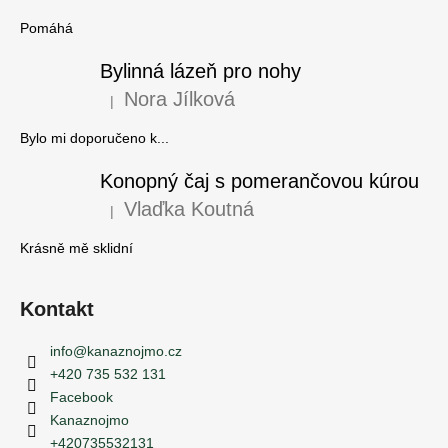
Pomáhá
Bylinná lázeň pro nohy
Nora Jílková
|
Hodnocení produktu je 5 z 5 hvězdiček.
Bylo mi doporučeno k...
Konopný čaj s pomerančovou kúrou
Vlaďka Koutná
|
Hodnocení produktu je 5 z 5 hvězdiček.
Krásně mě sklidní
Kontakt
info
@
kanaznojmo.cz
+420 735 532 131
Facebook
Kanaznojmo
+420735532131