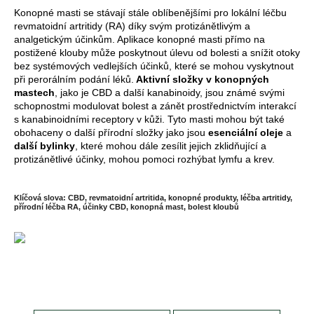
Konopné masti se stávají stále oblíbenějšími pro lokální léčbu
revmatoidní artritidy (RA) díky svým protizánětlivým a
analgetickým účinkům. Aplikace konopné masti přímo na
postižené klouby může poskytnout úlevu od bolesti a snížit otoky
bez systémových vedlejších účinků, které se mohou vyskytnout
při perorálním podání léků.
Aktivní složky v konopných
mastech
, jako je CBD a další kanabinoidy, jsou známé svými
schopnostmi modulovat bolest a zánět prostřednictvím interakcí
s kanabinoidními receptory v kůži. Tyto masti mohou být také
obohaceny o další přírodní složky jako jsou
esenciální oleje
a
další bylinky
, které mohou dále zesílit jejich zklidňující a
protizánětlivé účinky, mohou pomoci rozhýbat lymfu a krev.
Klíčová slova: CBD, revmatoidní artritida, konopné produkty, léčba artritidy,
přírodní léčba RA, účinky CBD, konopná mast, bolest kloubů