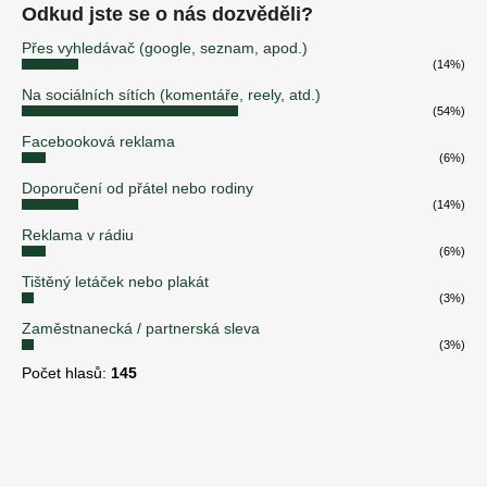
Odkud jste se o nás dozvěděli?
Přes vyhledávač (google, seznam, apod.)
(14%)
Na sociálních sítích (komentáře, reely, atd.)
(54%)
Facebooková reklama
(6%)
Doporučení od přátel nebo rodiny
(14%)
Reklama v rádiu
(6%)
Tištěný letáček nebo plakát
(3%)
Zaměstnanecká / partnerská sleva
(3%)
Počet hlasů:
145