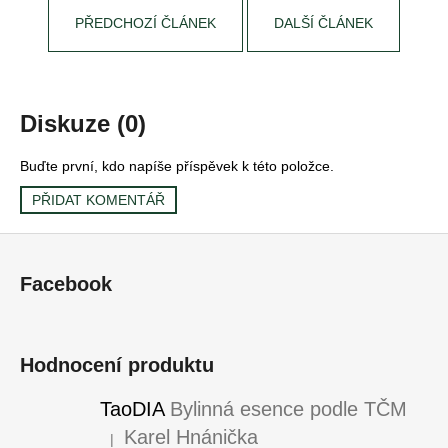
PŘEDCHOZÍ ČLÁNEK
DALŠÍ ČLÁNEK
Diskuze (0)
Buďte první, kdo napíše příspěvek k této položce.
PŘIDAT KOMENTÁŘ
Z
á
Facebook
p
a
t
Hodnocení produktu
í
TaoDIA
Bylinná esence podle TČM
Karel Hnánička
|
Hodnocení produktu je 5 z 5 hvězdiček.