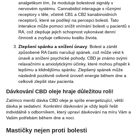
analgetikum tím, že moduluje bolestové signály v
nervovém systému. Cannabidiol interaguje s různými
receptory v těle, včetně CB1 a CB2 kanabinoidních
receptorů, které se podílejí na percepci bolesti. Tato
interakce může pomoci snížit vnímání bolesti u pacientů s
RA, což zlepšuje jejich schopnost vykonávat denní
činnosti a zvyšuje celkovou kvalitu života.
Zlepšení spánku a snížení únavy
: Bolest a zánět
způsobené RA často narušují spánek, což může vést k
únavě a snížení psychické pohody. CBD je známo svými
relaxačními a anxiolytickými účinky, které mohou přispět k
lepšímu a klidnějšímu spánku. Zlepšený spánek může
následně pozitivně ovlivnit úroveň energie během dne a
celkově zlepšit stav pacienta.
Dávkování CBD oleje hraje důležitou roli!
Zatímco menší dávka CBD oleje je spíše energetizující, větší
dávka je sedativní. Konkrétní dávkování je vždy lepší řešit
individálně s odborníkem, který upraví dávkování na míru Vám a
Vašim potřebám během dne a noci.
Mastičky nejen proti bolesti