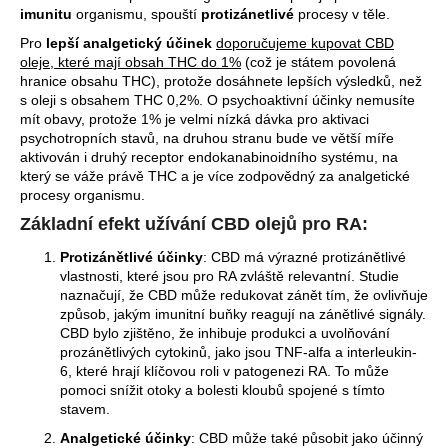
č
imunitu
organismu, spouští
protizánetlivé
procesy v těle.
u
Pro
lepší analgetický účinek
doporučujeme kupovat CBD
j
oleje, které mají obsah THC do 1%
(což je státem povolená
e
hranice obsahu THC), protože dosáhnete lepších výsledků, než
m
s oleji s obsahem THC 0,2%. O psychoaktivní účinky nemusíte
e
mít obavy, protože 1% je velmi nízká dávka pro aktivaci
psychotropních stavů, na druhou stranu bude ve větší míře
aktivován i druhý receptor endokanabinoidního systému, na
TAO
který se váže právě THC a je více zodpovědný za analgetické
SHEN
procesy organismu.
LING
BYLINNÁ
Základní efekt užívání CBD olejů pro RA:
ESENCE
PODLE
Protizánětlivé účinky
: CBD má výrazné protizánětlivé
TČM
vlastnosti, které jsou pro RA zvláště relevantní. Studie
naznačují, že CBD může redukovat zánět tím, že ovlivňuje
460
způsob, jakým imunitní buňky reagují na zánětlivé signály.
Kč
CBD bylo zjištěno, že inhibuje produkci a uvolňování
prozánětlivých cytokinů, jako jsou TNF-alfa a interleukin-
6, které hrají klíčovou roli v patogenezi RA. To může
pomoci snížit otoky a bolesti kloubů spojené s tímto
stavem.
Analgetické účinky
: CBD může také působit jako účinný