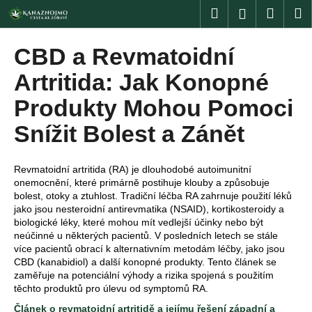
K
Přejít
Hledat
Nákup
M
Přihlášení
na
o
obsah
Zpět
Zpět
košík
š
CBD a Revmatoidní
í
C
Artritida: Jak Konopné
k
o
Produkty Mohou Pomoci
p
Snížit Bolest a Zánět
o
t
ř
Revmatoidní artritida (RA) je dlouhodobé autoimunitní
e
onemocnění, které primárně postihuje klouby a způsobuje
bolest, otoky a ztuhlost. Tradiční léčba RA zahrnuje použití léků
b
jako jsou nesteroidní antirevmatika (NSAID), kortikosteroidy a
u
biologické léky, které mohou mít vedlejší účinky nebo být
neúčinné u některých pacientů. V posledních letech se stále
j
více pacientů obrací k alternativním metodám léčby, jako jsou
e
CBD (kanabidiol) a další konopné produkty. Tento článek se
t
zaměřuje na potenciální výhody a rizika spojená s použitím
těchto produktů pro úlevu od symptomů RA.
e
n
Článek o revmatoidní artritidě a jejímu řešení západní a