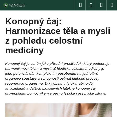
K
Přejít
Hledat
Nákup
M
Přihlášení
na
o
obsah
Zpět
Zpět
košík
š
Konopný čaj:
í
C
Harmonizace těla a mysli
k
o
z pohledu celostní
p
medicíny
o
t
ř
Konopný čaj je ceněn jako přírodní prostředek, který podporuje
e
harmonii mezi tělem a myslí. Z hlediska celostní medicíny je
jeho potenciál dán komplexním působením na jednotlivé
b
orgánové soustavy a schopností ovlivnit hluboké procesy
u
regenerace organismu. Díky obsahu fytokanabinoidů,
antioxidantů a dalších bioaktivních látek je konopný čaj
j
univerzálním pomocníkem v péči o fyzické i psychické zdraví.
e
t
e
n