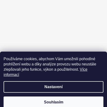
Kontakt
Obchodní podmínky
Používáme cookies, abychom Vám umožnili pohodlné
Podmínky ochrany osobních údajů
Prohlášení odpovědnosti
prohlížení webu a díky analýze provozu webu neustále
Moje objednávka
zlepšovali jeho funkce, výkon a použitelnost.
Více
informací
Nastavení
Vytvořil Shoptet
Copyright 2026
Kanaznojmo cesta ke zdraví
. Všechna práva
DOVOLENÁ 25.7.2026 - 4.8.2026 Objednávky a formuláře budou
Souhlasím
vyhrazena.
vyřizovány po 5.8.2026 Děkujeme za pochopení