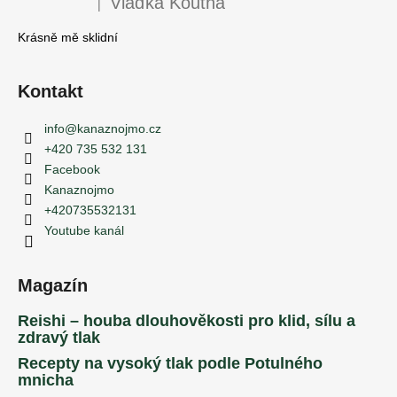
Vlaďka Koutná
|
Hodnocení produktu je 5 z 5 hvězdiček.
Krásně mě sklidní
Kontakt
info
@
kanaznojmo.cz
+420 735 532 131
Facebook
Kanaznojmo
+420735532131
Youtube kanál
Magazín
Reishi – houba dlouhověkosti pro klid, sílu a
zdravý tlak
Recepty na vysoký tlak podle Potulného
mnicha