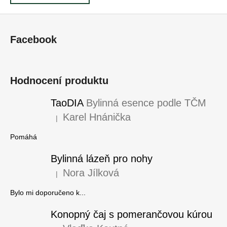
Z
á
Facebook
p
a
t
Hodnocení produktu
í
TaoDIA
Bylinná esence podle TČM
Karel Hnánička
|
Hodnocení produktu je 5 z 5 hvězdiček.
Pomáhá
Bylinná lázeň pro nohy
Nora Jílková
|
Hodnocení produktu je 5 z 5 hvězdiček.
Bylo mi doporučeno k...
Konopný čaj s pomerančovou kúrou