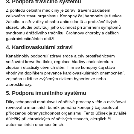
č
3. Podpora trávicího systému
u
Z pohledu celostní medicíny je zdraví trávení základem
j
celkového stavu organismu. Konopný čaj harmonizuje funkce
e
žaludku a střev díky obsahu antioxidantů a protizánětlivých
m
složek. Studie potvrzují jeho účinnost při zmírnění symptomů
syndromu dráždivého tračníku, Crohnovy choroby a dalších
e
gastrointestinálních obtíží.
4. Kardiovaskulární zdraví
TAO
Kanabinoidy podporují zdraví srdce a cév prostřednictvím
SHEN
LING
snižování krevního tlaku, regulace hladiny cholesterolu a
BYLINNÁ
zlepšení elasticity cévních stěn. Tím se konopný čaj stává
ESENCE
vhodným doplňkem prevence kardiovaskulárních onemocnění,
PODLE
zejména u lidí se zvýšeným rizikem hypertenze nebo
TČM
aterosklerózy.
460
5. Podpora imunitního systému
Kč
Díky schopnosti modulovat zánětlivé procesy v těle a ovlivňovat
rovnováhu imunitních buněk pomáhá konopný čaj posilovat
přirozenou obranyschopnost organismu. Tento účinek je zvláště
důležitý při chronických zánětlivých stavech, alergiích či
autoimunitních onemocněních.