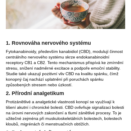
a
j
í
t
?
1. Rovnováha nervového systému
Fytokanabinoidy, především kanabidiol (CBD), modulují činnost
centrálního nervového systému skrze endokanabinoidní
receptory CB1 a CB2. Tento mechanismus přispívá ke zmírnění
HLEDAT
stresu, snížení nadměrné excitace a podpoře emoční stability.
Studie také ukazují pozitivní vliv CBD na kvalitu spánku, čímž
konopný čaj nachází uplatnění při poruchách spánku
způsobených stresem nebo úzkostí.
D
2. Přírodní analgetikum
o
Protizánětlivé a analgetické vlastnosti konopí se využívají k
p
tišení akutní i chronické bolesti. CBD ovlivňuje signalizaci bolesti
o
na úrovni nervových zakončení a tlumí zánětlivé procesy. To je
r
užitečné zejména při muskuloskeletálních bolestech, bolestech
kloubů, migrénách či menstruačních obtížích.
u