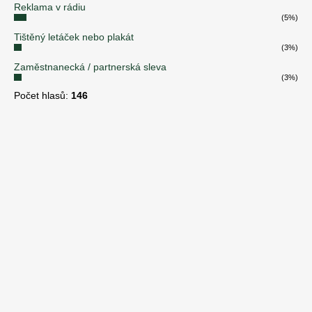
Reklama v rádiu
(5%)
Tištěný letáček nebo plakát
(3%)
Zaměstnanecká / partnerská sleva
(3%)
Počet hlasů:
146