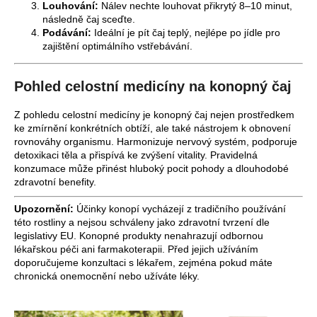
Louhování:
Nálev nechte louhovat přikrytý 8–10 minut,
následně čaj sceďte.
Podávání:
Ideální je pít čaj teplý, nejlépe po jídle pro
zajištění optimálního vstřebávání.
Pohled celostní medicíny na konopný čaj
Z pohledu celostní medicíny je konopný čaj nejen prostředkem
ke zmírnění konkrétních obtíží, ale také nástrojem k obnovení
rovnováhy organismu. Harmonizuje nervový systém, podporuje
detoxikaci těla a přispívá ke zvýšení vitality. Pravidelná
konzumace může přinést hluboký pocit pohody a dlouhodobé
zdravotní benefity.
Upozornění:
Účinky konopí vycházejí z tradičního používání
této rostliny a nejsou schváleny jako zdravotní tvrzení dle
legislativy EU. Konopné produkty nenahrazují odbornou
lékařskou péči ani farmakoterapii. Před jejich užíváním
doporučujeme konzultaci s lékařem, zejména pokud máte
chronická onemocnění nebo užíváte léky.