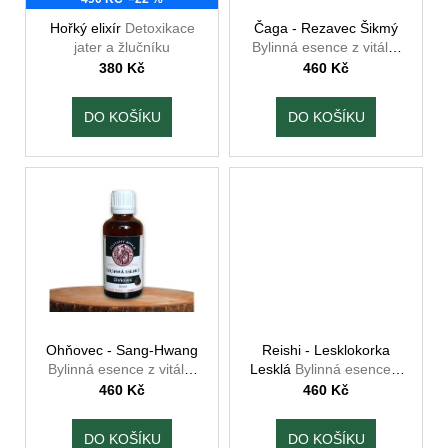
r
ů
a
o
Hořký elixír
Detoxikace
Čaga - Rezavec Šikmý
j
jater a žlučníku
Bylinná esence z vitální
d
houby
380 Kč
460 Kč
í
u
t
k
DO KOŠÍKU
DO KOŠÍKU
?
t
ů
HLEDAT
D
o
Ohňovec - Sang-Hwang
Reishi - Lesklokorka
p
Bylinná esence z vitální
Lesklá
Bylinná esence z
o
houby
vitální houby
460 Kč
460 Kč
r
u
DO KOŠÍKU
DO KOŠÍKU