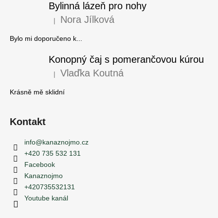
ý
Bylinná lázeň pro nohy
p
Nora Jílková
|
i
Hodnocení produktu je 5 z 5 hvězdiček.
s
Bylo mi doporučeno k...
u
Konopný čaj s pomerančovou kúrou
Vlaďka Koutná
|
Hodnocení produktu je 5 z 5 hvězdiček.
Krásně mě sklidní
Kontakt
info
@
kanaznojmo.cz
+420 735 532 131
Facebook
Kanaznojmo
+420735532131
Youtube kanál