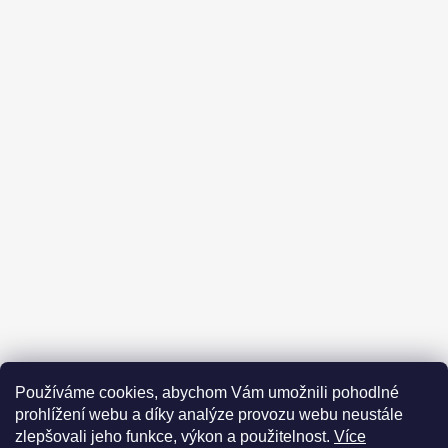
Kontakt
Obchodní podmínky
Používáme cookies, abychom Vám umožnili pohodlné
Podmínky ochrany osobních údajů
Prohlášení odpovědnosti
prohlížení webu a díky analýze provozu webu neustále
Moje objednávka
zlepšovali jeho funkce, výkon a použitelnost.
Více