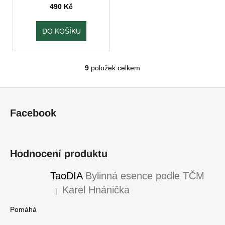
490 Kč
DO KOŠÍKU
9
položek celkem
O
v
Z
l
á
á
Facebook
d
p
a
a
c
t
í
Hodnocení produktu
í
p
r
TaoDIA
Bylinná esence podle TČM
v
Karel Hnánička
|
k
Hodnocení produktu je 5 z 5 hvězdiček.
y
Pomáhá
v