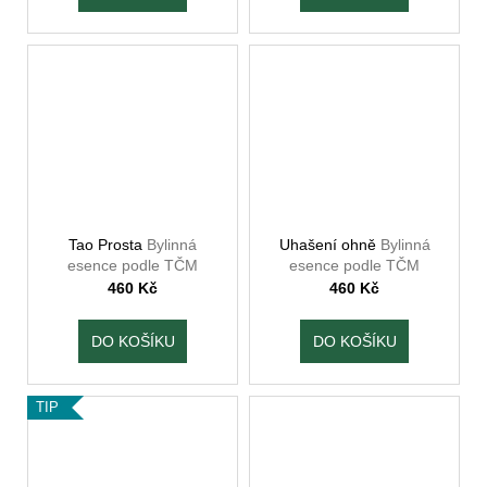
č
u
j
e
m
e
TAO
SHEN
LING
BYLINNÁ
Tao Prosta
Bylinná
Uhašení ohně
Bylinná
ESENCE
esence podle TČM
esence podle TČM
PODLE
460 Kč
460 Kč
TČM
460
DO KOŠÍKU
DO KOŠÍKU
Kč
TIP