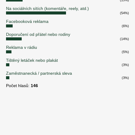
(15%)
Na sociálních sítích (komentáře, reely, atd.)
(54%)
Facebooková reklama
(6%)
Doporučení od přátel nebo rodiny
(14%)
Reklama v rádiu
(5%)
Tištěný letáček nebo plakát
(3%)
Zaměstnanecká / partnerská sleva
(3%)
Počet hlasů:
146