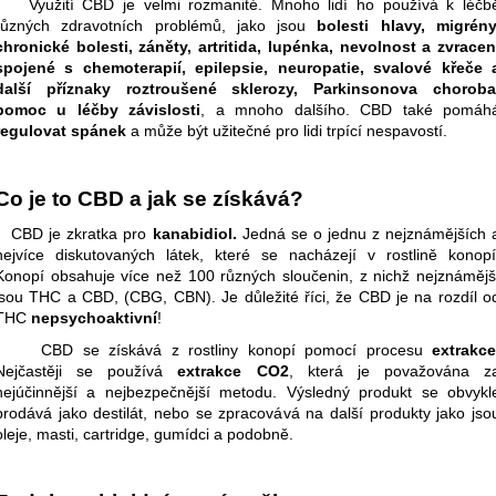
PODLE TČM
PODLE TČM
Využití CBD je velmi rozmanité. Mnoho lidí ho používá k léčb
různých zdravotních problémů, jako jsou
bolesti hlavy, migrény
460 Kč
460 Kč
chronické bolesti, záněty, artritida, lupénka, nevolnost a zvracen
spojené s chemoterapií, epilepsie, neuropatie, svalové křeče
další příznaky
roztroušené sklerozy,
Parkinsonova choroba
pomoc u
léčby závislosti
,
a mnoho dalšího.
CBD také pomáh
regulovat spánek
a může být užitečné pro lidi trpící
nespavostí.
Co je to CBD a jak se získává?
CBD
je zkratka pro
kanabidiol.
Jedná se o
jednu
z nejznámějších 
nejvíce diskutovaných látek, které se nacházejí v
rostlině konopí
Konopí obsahuje více než 100 různých sloučenin, z nichž nejznámějš
jsou THC a CBD, (CBG, CBN). Je důležité říci, že CBD je na rozdíl o
THC
nepsychoaktivní
!
CBD
se získává z rostliny konopí pomocí
procesu
extrakc
Nejčastěji se používá
extrakce
CO2
, která je považována z
nejúčinnější a nejbezpečnější metodu. Výsledný produkt se obvykl
prodává jako destilát, nebo se zpracovává na další produkty jako jso
oleje, masti, cartridge, gumídci a podobně.