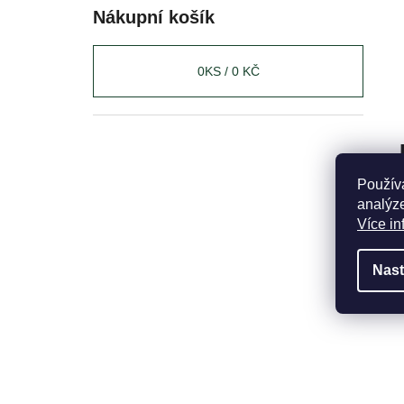
Nákupní košík
0
KS /
0 KČ
Použív
analýze
Více in
Nast