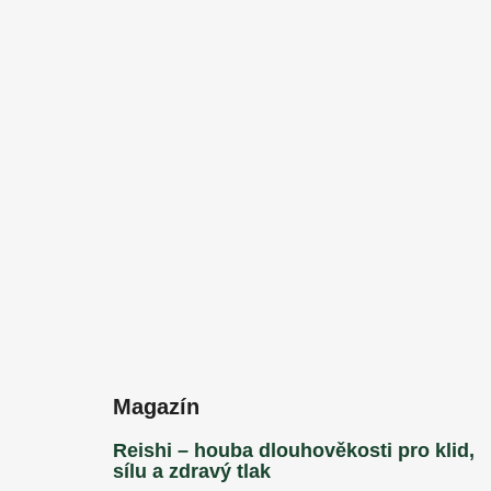
a
t
í
Magazín
Reishi – houba dlouhověkosti pro klid,
sílu a zdravý tlak