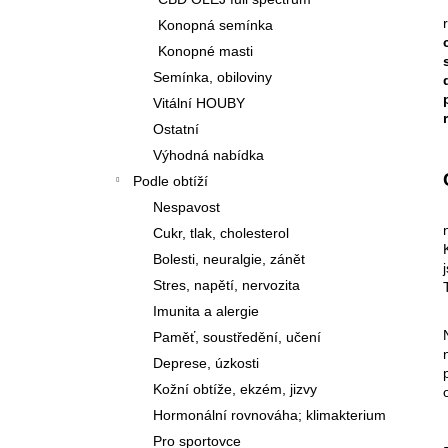
PODLE TČM
l
Konopná semínka
460 Kč
Konopné masti
Semínka, obiloviny
Vitální HOUBY
Ostatní
Výhodná nabídka
Podle obtíží
Nespavost
Cukr, tlak, cholesterol
Bolesti, neuralgie, zánět
Stres, napětí, nervozita
Imunita a alergie
Paměť, soustředění, učení
Deprese, úzkosti
Kožní obtíže, ekzém, jizvy
Hormonální rovnováha; klimakterium
Pro sportovce