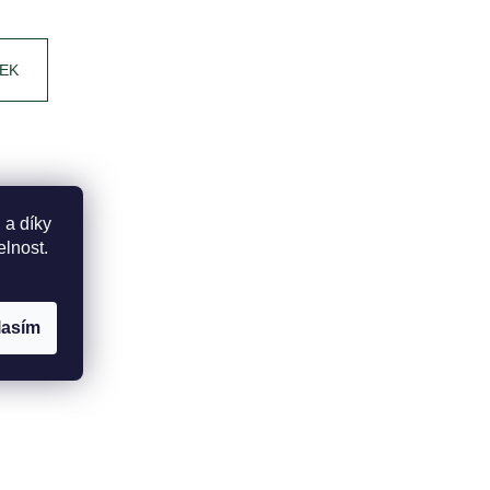
EK
 a díky
elnost.
lasím