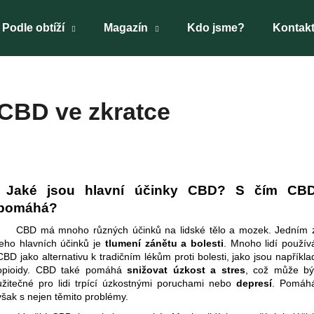
Podle obtíží
Magazín
Kdo jsme?
Kontak
Co potřebujete najít?
CBD ve zkratce
HLEDAT
Jaké jsou hlavní účinky CBD? S čím CB
Doporučujeme
pomáhá?
CBD má mnoho různých účinků na lidské tělo a mozek. Jedním 
jeho hlavních účinků je
tlumení zánětu a bolesti
. Mnoho lidí použív
CBD jako alternativu k tradičním lékům proti bolesti, jako jsou napříkla
opioidy. CBD také pomáhá
snižovat úzkost a stres
, což může bý
užitečné pro lidi trpící
úzkostnými poruchami
nebo
depresí
. P
omáh
však s nejen těmito problémy.
TAO GAN PLUS
BYLINNÁ ESENCE
OSM CHUTÍ
BY