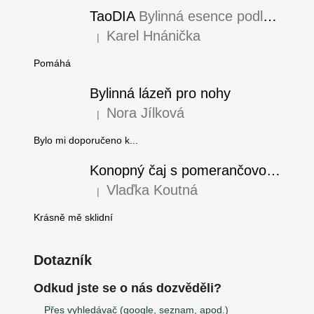
TaoDIA
Bylinná esence podle TČM
Karel Hnánička
|
Hodnocení produktu je 5 z 5 hvězdiček.
Pomáhá
Bylinná lázeň pro nohy
Nora Jílková
|
Hodnocení produktu je 5 z 5 hvězdiček.
Bylo mi doporučeno k...
Konopný čaj s pomerančovou kúrou
Vlaďka Koutná
|
Hodnocení produktu je 5 z 5 hvězdiček.
Krásně mě sklidní
Dotazník
Odkud jste se o nás dozvěděli?
Přes vyhledávač (google, seznam, apod.)