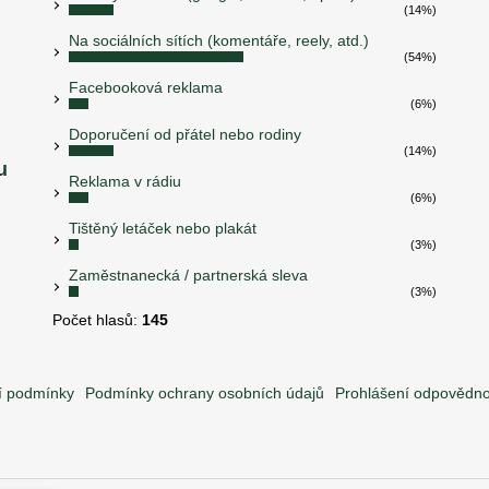
(14%)
Na sociálních sítích (komentáře, reely, atd.)
(54%)
Facebooková reklama
(6%)
Doporučení od přátel nebo rodiny
(14%)
u
Reklama v rádiu
(6%)
Tištěný letáček nebo plakát
(3%)
Zaměstnanecká / partnerská sleva
(3%)
Počet hlasů:
145
 podmínky
Podmínky ochrany osobních údajů
Prohlášení odpovědno