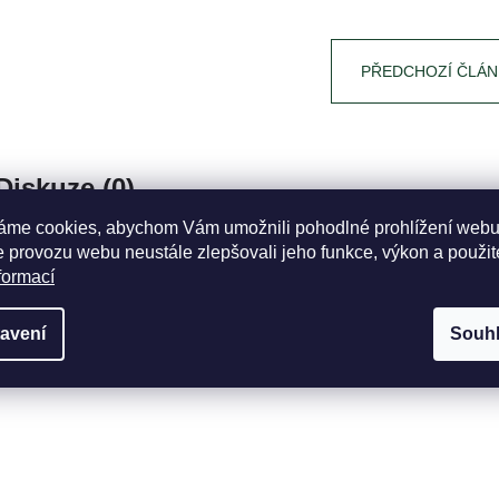
PŘEDCHOZÍ ČLÁN
Diskuze (0)
áme cookies, abychom Vám umožnili pohodlné prohlížení webu
Buďte první, kdo napíše příspěvek k této položce.
 provozu webu neustále zlepšovali jeho funkce, výkon a použit
PŘIDAT KOMENTÁŘ
formací
avení
Souh