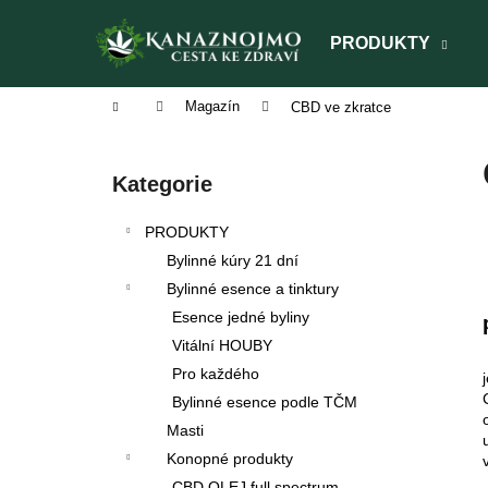
K
Přejít
na
o
PRODUKTY
obsah
Zpět
Zpět
š
do
do
í
Domů
Magazín
CBD ve zkratce
obchodu
obchodu
k
P
o
Přeskočit
Kategorie
s
kategorie
t
PRODUKTY
r
Bylinné kúry 21 dní
a
Bylinné esence a tinktury
n
Esence jedné byliny
n
Vitální HOUBY
í
Pro každého
p
Bylinné esence podle TČM
a
Masti
n
Konopné produkty
TAO SHEN LING
BYLINNÁ ESENCE
e
CBD OLEJ full spectrum