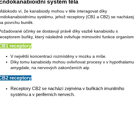
Endokanabioidní systém těla
Málokodo ví, že kanabioidy mohou v těle interagovat díky
endokanabioidnímu systému, jehož receptory (CB1 a CB2) se nacházej
na povrchu buněk.
Požadované účinky se dostavují právě díky vazbě kanabioidu s
receptorem buňky, který následně ovlivňuje mimovolní funkce organism
CB1 receptory
V největší koncentraci rozmístěny
v
mozku
a
míše
.
Díky tomu kanabioidy mohou ovlivňovat procesy v v hypothalamu
amygdale, na nervových zakončeních atp.
CB2 receptory
Receptory CB2
se nachází zejména v
buňkách imunitního
systému
a v
periferních nervech
.