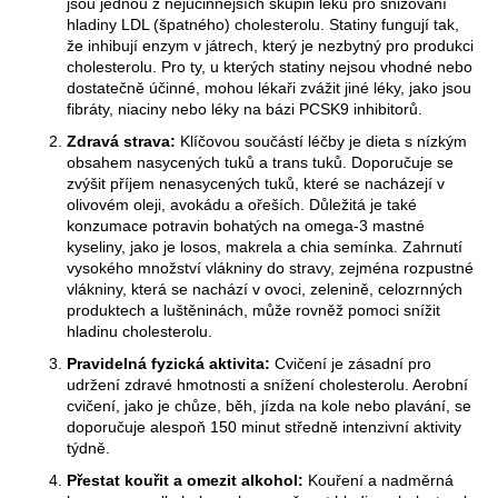
jsou jednou z nejúčinnějších skupin léků pro snižování
hladiny LDL (špatného) cholesterolu. Statiny fungují tak,
že inhibují enzym v játrech, který je nezbytný pro produkci
cholesterolu. Pro ty, u kterých statiny nejsou vhodné nebo
dostatečně účinné, mohou lékaři zvážit jiné léky, jako jsou
fibráty, niaciny nebo léky na bázi PCSK9 inhibitorů.
Zdravá strava:
Klíčovou součástí léčby je dieta s nízkým
obsahem nasycených tuků a trans tuků. Doporučuje se
zvýšit příjem nenasycených tuků, které se nacházejí v
olivovém oleji, avokádu a ořeších. Důležitá je také
konzumace potravin bohatých na omega-3 mastné
kyseliny, jako je losos, makrela a chia semínka. Zahrnutí
vysokého množství vlákniny do stravy, zejména rozpustné
vlákniny, která se nachází v ovoci, zelenině, celozrnných
produktech a luštěninách, může rovněž pomoci snížit
hladinu cholesterolu.
Pravidelná fyzická aktivita:
Cvičení je zásadní pro
udržení zdravé hmotnosti a snížení cholesterolu. Aerobní
cvičení, jako je chůze, běh, jízda na kole nebo plavání, se
doporučuje alespoň 150 minut středně intenzivní aktivity
týdně.
Přestat kouřit a omezit alkohol:
Kouření a nadměrná