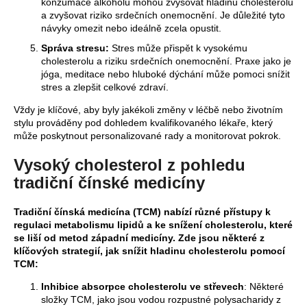
konzumace alkoholu mohou zvyšovat hladinu cholesterolu
a zvyšovat riziko srdečních onemocnění. Je důležité tyto
návyky omezit nebo ideálně zcela opustit.
Správa stresu:
Stres může přispět k vysokému
cholesterolu a riziku srdečních onemocnění. Praxe jako je
jóga, meditace nebo hluboké dýchání může pomoci snížit
stres a zlepšit celkové zdraví.
Vždy je klíčové, aby byly jakékoli změny v léčbě nebo životním
stylu prováděny pod dohledem kvalifikovaného lékaře, který
může poskytnout personalizované rady a monitorovat pokrok.
Vysoký cholesterol z pohledu
tradiční čínské medicíny
Tradiční čínská medicína (TCM) nabízí různé přístupy k
regulaci metabolismu lipidů a ke snížení cholesterolu, které
se liší od metod západní medicíny. Zde jsou některé z
klíčových strategií, jak snížit hladinu cholesterolu pomocí
TCM:
Inhibice absorpce cholesterolu ve střevech
: Některé
složky TCM, jako jsou vodou rozpustné polysacharidy z