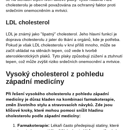
č
cholesterolu je obecně považována za ochranný faktor proti
u
srdečním onemocněním a mrtvici.
j
e
LDL cholesterol
m
e
LDL je známý jako "špatný" cholesterol. Jeho hlavní funkcí je
doprava cholesterolu z jater do tkání a orgánů, kde je potřeba.
Pokud je však LDL cholesterolu v krvi příliš mnoho, může se
TAOGAN
začít ukládat na stěnách tepen, což vede k tvorbě
BYLINNÁ
aterosklerotických plaků. Tyto plaky způsobují zúžení a ztuhnutí
ESENCE
tepen, což může zvýšit riziko srdečních onemocnění a mrtvice.
PODLE
TČM
Vysoký cholesterol z pohledu
460
západní medicíny
Kč
Při řešení vysokého cholesterolu z pohledu západní
medicíny je důraz kladen na kombinaci farmakoterapie,
změn životního stylu a stravovacích návyků. Zde jsou
klíčové kroky, které mohou pomoci snížit hladinu
cholesterolu podle západní medicíny:
Farmakoterapie:
Lékaři často předepisují statiny, které