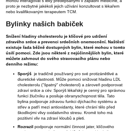
mohou interagovat s léky předepsanými v západní medicíně, a
proto je nezbytné jakékoli jejich užívání konzultovat s lékařem
nebo kvalifikovaným terapeutem TCM.
Bylinky našich babiček
Snížení hladiny cholesterolu je klíčové pro udržení
zdravého srdce a prevenci srdečních onemocnění. Naštěstí
existuje řada běžně dostupných bylin, které mohou v tomto
úsilí pomoci. Zde jsou některé z nejúčinnějších bylin, které
můžete zahrnout do svého stravovacího plánu nebo
denního režimu:
Sporýš
je tradičně používaný pro své protizánětlivé a
diuretické vlastnosti. Může pomoci snižovat hladinu LDL
cholesterolu ("špatný" cholesterol) a zároveň podporovat
zdraví srdce a cév. Sporýš lékařský je cenný pro správnou
funkci žlučníku a posiluje obranyschopnost těla. Tato
bylina podporuje zdravou funkci dýchacího systému a
střev a patří mezi antioxidanty, které chrání tělo před
škodlivými vlivy oxidativního stresu. Kromě toho má
pozitivní vliv na zdraví kloubů a pleti.
Rozrazil
podporuje normální činnost jater, klíčového