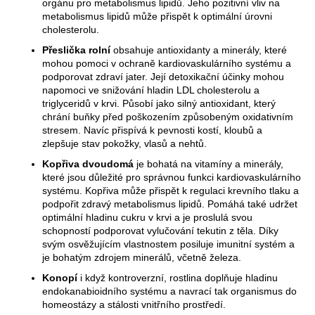
orgánu pro metabolismus lipidů. Jeho pozitivní vliv na
metabolismus lipidů může přispět k optimální úrovni
cholesterolu.
Přeslička
rolní
obsahuje antioxidanty a minerály, které
mohou pomoci v ochraně kardiovaskulárního systému a
podporovat zdraví jater. Její detoxikační účinky mohou
napomoci ve snižování hladin LDL cholesterolu a
triglyceridů v krvi. Působí jako silný antioxidant, který
chrání buňky před poškozením způsobeným oxidativním
stresem. Navíc přispívá k pevnosti kostí, kloubů a
zlepšuje stav pokožky, vlasů a nehtů.
Kopřiva
dvoudomá
je bohatá na vitamíny a minerály,
které jsou důležité pro správnou funkci kardiovaskulárního
systému. Kopřiva může přispět k regulaci krevního tlaku a
podpořit zdravý metabolismus lipidů. Pomáhá také udržet
optimální hladinu cukru v krvi a je proslulá svou
schopností podporovat vylučování tekutin z těla. Díky
svým osvěžujícím vlastnostem posiluje imunitní systém a
je bohatým zdrojem minerálů, včetně železa.
Konopí
i když kontroverzní, rostlina doplňuje hladinu
endokanabioidního systému a navrací tak organismus do
homeostázy a stálosti vnitřního prostředí.