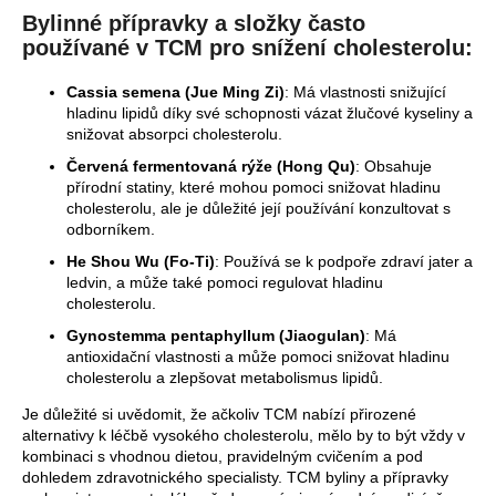
Bylinné přípravky a složky často
používané v TCM pro snížení cholesterolu
:
Cassia semena (Jue Ming Zi)
: Má vlastnosti snižující
hladinu lipidů díky své schopnosti vázat žlučové kyseliny a
snižovat absorpci cholesterolu.
Červená fermentovaná rýže (Hong Qu)
: Obsahuje
přírodní statiny, které mohou pomoci snižovat hladinu
cholesterolu, ale je důležité její používání konzultovat s
odborníkem.
He Shou Wu (Fo-Ti)
: Používá se k podpoře zdraví jater a
ledvin, a může také pomoci regulovat hladinu
cholesterolu.
Gynostemma pentaphyllum (Jiaogulan)
: Má
antioxidační vlastnosti a může pomoci snižovat hladinu
cholesterolu a zlepšovat metabolismus lipidů.
Je důležité si uvědomit, že ačkoliv TCM nabízí přirozené
alternativy k léčbě vysokého cholesterolu, mělo by to být vždy v
kombinaci s vhodnou dietou, pravidelným cvičením a pod
dohledem zdravotnického specialisty. TCM byliny a přípravky