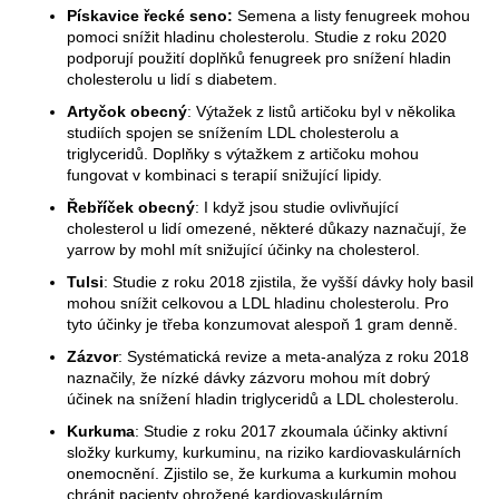
Pískavice řecké seno:
Semena a listy fenugreek mohou
pomoci snížit hladinu cholesterolu. Studie z roku 2020
podporují použití doplňků fenugreek pro snížení hladin
cholesterolu u lidí s diabetem.
Artyčok obecný
: Výtažek z listů artičoku byl v několika
studiích spojen se snížením LDL cholesterolu a
triglyceridů. Doplňky s výtažkem z artičoku mohou
fungovat v kombinaci s terapií snižující lipidy.
Řebříček obecný
: I když jsou studie ovlivňující
cholesterol u lidí omezené, některé důkazy naznačují, že
yarrow by mohl mít snižující účinky na cholesterol.
Tulsi
: Studie z roku 2018 zjistila, že vyšší dávky holy basil
mohou snížit celkovou a LDL hladinu cholesterolu. Pro
tyto účinky je třeba konzumovat alespoň 1 gram denně.
Zázvor
: Systématická revize a meta-analýza z roku 2018
naznačily, že nízké dávky zázvoru mohou mít dobrý
účinek na snížení hladin triglyceridů a LDL cholesterolu.
Kurkuma
: Studie z roku 2017 zkoumala účinky aktivní
složky kurkumy, kurkuminu, na riziko kardiovaskulárních
onemocnění. Zjistilo se, že kurkuma a kurkumin mohou
chránit pacienty ohrožené kardiovaskulárním