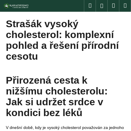
K
Přejít
Hledat
Nákup
M
Přihlášení
na
o
obsah
Zpět
Zpět
košík
š
Strašák vysoký
í
C
cholesterol: komplexní
k
o
pohled a řešení přírodní
p
cesotu
o
t
ř
e
Přirozená cesta k
b
nižšímu cholesterolu:
u
Jak si udržet srdce v
j
e
kondici bez léků
t
e
V dnešní době, kdy je vysoký cholesterol považován za jednoho
n