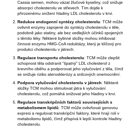
Cassia semen, mohou vázat žlučové kyseliny, což snižuje
absorpci cholesterolu ve střevech. Tím dojde k
přirozenému snížení hladiny LDL cholesterolu v krvi.
Redukce endogenní syntézy cholesterolu
: TCM může
ovlivnit enzymy zapojené do syntézy cholesterolu v těle,
podobně jako statiny, ale bez vedlejších účinků spojených
s těmito léky. Některé bylinné složky mohou inhibovat
činnost enzymu HMG-CoA reduktázy, který je klíčový pro
produkci cholesterolu v játrech.
Regulace transportu cholesterolu
: TCM může zlepšit
schopnost těla odstranit "špatný" LDL cholesterol z
krevního oběhu a podporovat jeho vylučování z těla, čímž
se snižuje riziko aterosklerózy a srdcových onemocnění.
Podpora vylučování cholesterolu v játrech
: Některé
složky TCM mohou stimulovat játra k vylučování
cholesterolu, což pomáhá snižovat jeho hladiny v krvi.
Regulace transkripčních faktorů souvisejících s
metabolismem lipidů
: TCM může ovlivňovat genovou
expresi a regulovat transkripční faktory, které hrají roli v
metabolismu lipidů, čímž přispívá k lepší kontrole hladiny
cholesterolu.