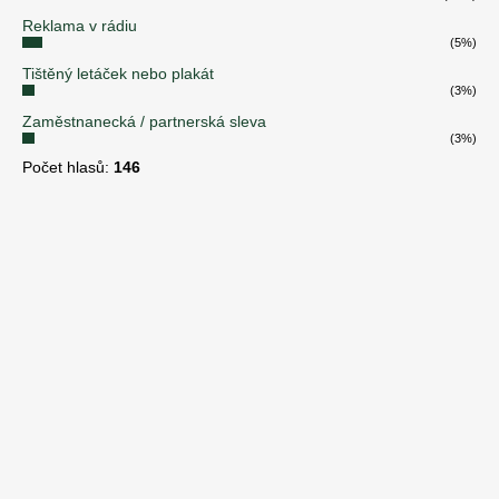
Reklama v rádiu
(5%)
Tištěný letáček nebo plakát
(3%)
Zaměstnanecká / partnerská sleva
(3%)
Počet hlasů:
146