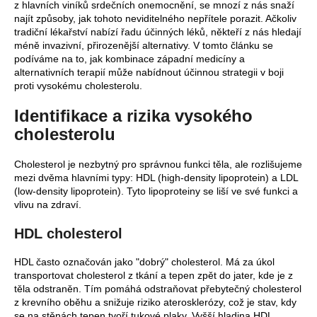
z hlavních viníků srdečních onemocnění, se mnozí z nás snaží
a
najít způsoby, jak tohoto neviditelného nepřítele porazit. Ačkoliv
tradiční lékařství nabízí řadu účinných léků, někteří z nás hledají
j
méně invazivní, přirozenější alternativy. V tomto článku se
í
podíváme na to, jak kombinace západní medicíny a
t
alternativních terapií může nabídnout účinnou strategii v boji
proti vysokému cholesterolu.
?
Identifikace a rizika vysokého
cholesterolu
HLEDAT
Cholesterol je nezbytný pro správnou funkci těla, ale rozlišujeme
mezi dvěma hlavními typy: HDL (high-density lipoprotein) a LDL
(low-density lipoprotein). Tyto lipoproteiny se liší ve své funkci a
vlivu na zdraví.
D
HDL cholesterol
o
p
HDL často označován jako "dobrý" cholesterol. Má za úkol
o
transportovat cholesterol z tkání a tepen zpět do jater, kde je z
r
těla odstraněn. Tím pomáhá odstraňovat přebytečný cholesterol
u
z krevního oběhu a snižuje riziko aterosklerózy, což je stav, kdy
se na stěnách tepen tvoří tukové plaky. Vyšší hladina HDL