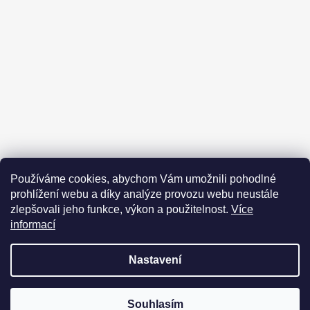
Kontakt
Obchodní podmínky
Používáme cookies, abychom Vám umožnili pohodlné
Podmínky ochrany osobních údajů
Prohlášení odpovědnosti
prohlížení webu a díky analýze provozu webu neustále
Moje objednávka
zlepšovali jeho funkce, výkon a použitelnost.
Více
informací
Nastavení
Vytvořil Shoptet
Copyright 2026
Kanaznojmo cesta ke zdraví
. Všechna práva
DOVOLENÁ 25.7.2026 - 4.8.2026 Objednávky a formuláře budou
Souhlasím
vyhrazena.