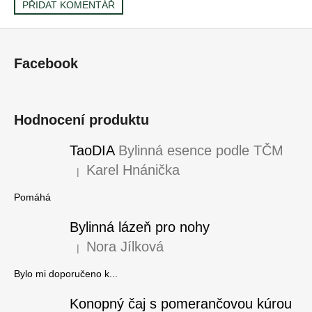
PŘIDAT KOMENTÁŘ
Z
á
Facebook
p
a
t
Hodnocení produktu
í
TaoDIA
Bylinná esence podle TČM
Karel Hnánička
|
Hodnocení produktu je 5 z 5 hvězdiček.
Pomáhá
Bylinná lázeň pro nohy
Nora Jílková
|
Hodnocení produktu je 5 z 5 hvězdiček.
Bylo mi doporučeno k...
Konopný čaj s pomerančovou kúrou