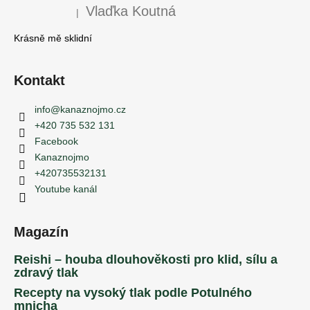
Vlaďka Koutná
|
Hodnocení produktu je 5 z 5 hvězdiček.
Krásně mě sklidní
Kontakt
info
@
kanaznojmo.cz
+420 735 532 131
Facebook
Kanaznojmo
+420735532131
Youtube kanál
Magazín
Reishi – houba dlouhověkosti pro klid, sílu a
zdravý tlak
Recepty na vysoký tlak podle Potulného
mnicha