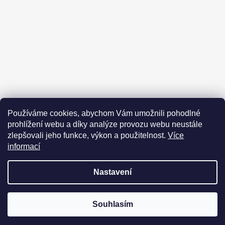
Kontakt
Obchodní podmínky
Používáme cookies, abychom Vám umožnili pohodlné
Podmínky ochrany osobních údajů
Prohlášení odpovědnosti
prohlížení webu a díky analýze provozu webu neustále
Moje objednávka
zlepšovali jeho funkce, výkon a použitelnost.
Více
informací
Nastavení
Vytvořil Shoptet
Copyright 2026
Kanaznojmo cesta ke zdraví
. Všechna práva
DOVOLENÁ 25.7.2026 - 4.8.2026 Objednávky a formuláře budou
Souhlasím
vyhrazena.
vyřizovány po 5.8.2026 Děkujeme za pochopení