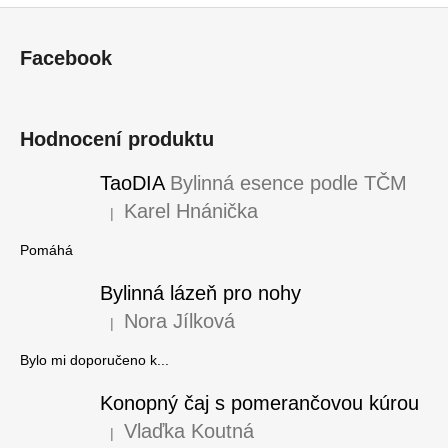
Z
á
Facebook
p
a
t
Hodnocení produktu
í
TaoDIA
Bylinná esence podle TČM
Karel Hnánička
|
Hodnocení produktu je 5 z 5 hvězdiček.
Pomáhá
Bylinná lázeň pro nohy
Nora Jílková
|
Hodnocení produktu je 5 z 5 hvězdiček.
Bylo mi doporučeno k...
Konopný čaj s pomerančovou kúrou
Vlaďka Koutná
|
Hodnocení produktu je 5 z 5 hvězdiček.