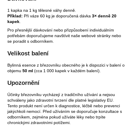
1 kapka na 1 kg tělesné váhy denně.
Příklad:
Při váze 60 kg je doporučená dávka
3× denně 20
kapek
.
Pro přesnější dávkování nebo přizpůsobení individuálním
potřebám doporučujeme navštívit naše webové stránky nebo
se poradit s odborníkem.
Velikost balení
Bylinná esence z březovníku obecného je k dispozici v balení o
objemu
50 ml
(cca 1 000 kapek v každém balení).
Upozornění
Účinky březovníku vycházejí z tradičního užívání a nejsou
schváleny jako zdravotní tvrzení dle platné legislativy EU.
Tento produkt není určen k diagnostice, léčbě nebo prevenci
jakýchkoli nemocí. Před užíváním se doporučuje konzultace s
odborníkem, zejména pokud užíváte léky nebo trpíte
chronickými zdravotními potížemi.