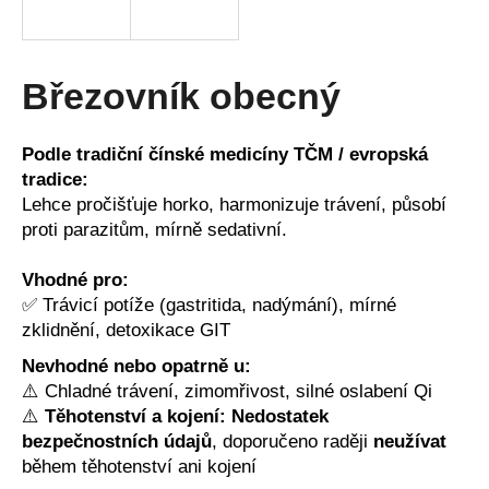
a
j
í
Březovník obecný
t
?
Podle tradiční čínské medicíny TČM / evropská
tradice:
Lehce pročišťuje horko, harmonizuje trávení, působí
proti parazitům, mírně sedativní.
HLEDAT
Vhodné pro:
✅ Trávicí potíže (gastritida, nadýmání), mírné
zklidnění, detoxikace GIT
D
Nevhodné nebo opatrně u:
o
⚠️ Chladné trávení, zimomřivost, silné oslabení Qi
p
⚠️
Těhotenství a kojení:
Nedostatek
o
bezpečnostních údajů
, doporučeno raději
neužívat
r
během těhotenství ani kojení
u