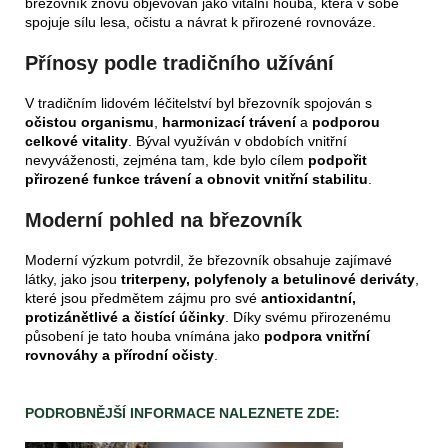
březovník znovu objevován jako vitální houba, která v sobě
spojuje sílu lesa, očistu a návrat k přirozené rovnováze.
Přínosy podle tradičního užívání
V tradičním lidovém léčitelství byl březovník spojován s
očistou organismu
,
harmonizací trávení
a
podporou
celkové vitality
. Býval využíván v obdobích vnitřní
nevyváženosti, zejména tam, kde bylo cílem
podpořit
přirozené funkce trávení a obnovit vnitřní stabilitu
.
Moderní pohled na březovník
Moderní výzkum potvrdil, že březovník obsahuje zajímavé
látky, jako jsou
triterpeny, polyfenoly a betulinové deriváty
,
které jsou předmětem zájmu pro své
antioxidantní,
protizánětlivé a čistící účinky
. Díky svému přirozenému
působení je tato houba vnímána jako
podpora vnitřní
rovnováhy a přírodní očisty
.
PODROBNĚJŠÍ INFORMACE NALEZNETE ZDE: