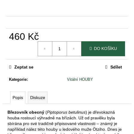
č
u
j
e
m
e
460 Kč
Měrná
DO KOŠÍKU
cena:
OSM
CHUTÍ
BYLINNÁ
ESENCE
Zeptat se
Sdílet
PODLE
TČM
Kategorie
:
Vitální HOUBY
460
Kč
Popis
Diskuze
Březovník obecný
(
Piptoporus betulinus
) je dřevokazná
houba rostoucí výhradně na břízách. Už od pravěku byla
sbírána pro své tradičně připisované vlastnosti – známý je
například nález této houby u ledového muže Ötziho. Dnes je