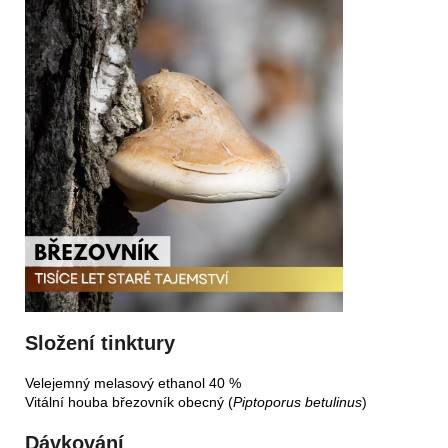
Složení tinktury
Velejemný melasový ethanol 40 %
Vitální houba březovník obecný (
Piptoporus betulinus
)
Dávkování