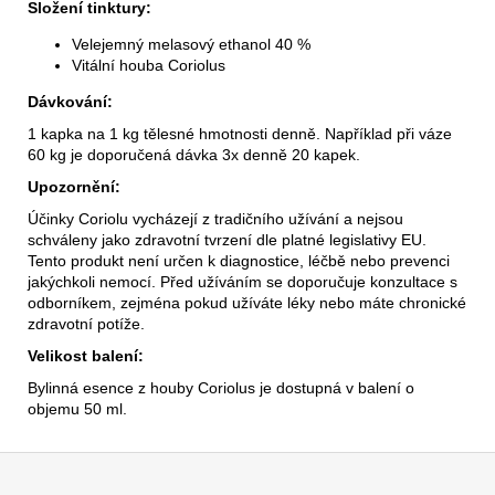
Složení tinktury:
Velejemný melasový ethanol 40 %
Vitální houba Coriolus
Dávkování:
1 kapka na 1 kg tělesné hmotnosti denně. Například při váze
60 kg je doporučená dávka 3x denně 20 kapek.
Upozornění:
Účinky Coriolu vycházejí z tradičního užívání a nejsou
schváleny jako zdravotní tvrzení dle platné legislativy EU.
Tento produkt není určen k diagnostice, léčbě nebo prevenci
jakýchkoli nemocí. Před užíváním se doporučuje konzultace s
odborníkem, zejména pokud užíváte léky nebo máte chronické
zdravotní potíže.
Velikost balení:
Bylinná esence z houby Coriolus je dostupná v balení o
objemu 50 ml.
Z
á