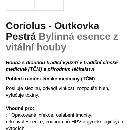
a
j
í
Coriolus - Outkovka
t
Pestrá
Bylinná esence z
?
vitální houby
Houba s dlouhou tradicí využití v tradiční čínské
HLEDAT
medicíně (TČM) a přírodním léčitelství
Pohled tradiční čínské medicíny (TČM):
Posiluje slezinu, odvádí vlhkost, rozpouští hlen,
D
vylučuje toxiny.
o
p
Vhodné pro:
o
✅ Opakované infekce, oslabení imunity,
r
rekonvalescence, podpora při HPV a gynekologických
u
výtocích