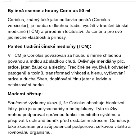
Bylinná esence z houby Coriolus 50 ml
Coriolus, známý také jako outkovka pestrá (Coriolus
versicolor), je houba s dlouhou tradicí využití v tradiční čínské
medicíně (TČM) a přírodním léčitelství. Je ceněna pro své
jedinečné vlastnosti a přínosy.
Pohled tradiční čínské medicíny (TČM):
V TČM je Coriolus považován za houbu s mírně chladnou
povahou a mdlou až sladkou chutí. Ovlivňuje meridiány plic,
srdce, jater, žaludku a sleziny. Tradičně se využívá k odvádění
patogenů a toxinů, transformaci vlhkosti a hlenu, vyživování
srdce a ducha Shen, doplňování Yinu jater a ledvin a
ochlazování horka.
Moderní přístup:
Současné výzkumy ukazují, že Coriolus obsahuje bioaktivní
látky, jako jsou polysacharidy a betaglukany. Tyto složky
mohou podporovat správnou funkci imunitního systému a
přispívat k ochraně buněk před oxidačním stresem. Coriolus je
také zkoumán pro svůj potenciál podporovat celkovou vitalitu a
rovnováhu organismu.