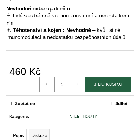
č
u
Nevhodné nebo opatrně u:
j
⚠️ Lidé s extrémně suchou konstitucí a nedostatkem
e
Yin
m
⚠️
Těhotenství a kojení:
Nevhodné
– kvůli silné
e
imunomodulaci a nedostatku bezpečnostních údajů
OSM
CHUTÍ
BYLINNÁ
460 Kč
ESENCE
PODLE
Měrná
TČM
DO KOŠÍKU
cena:
460
Kč
Zeptat se
Sdílet
Kategorie
:
Vitální HOUBY
Popis
Diskuze