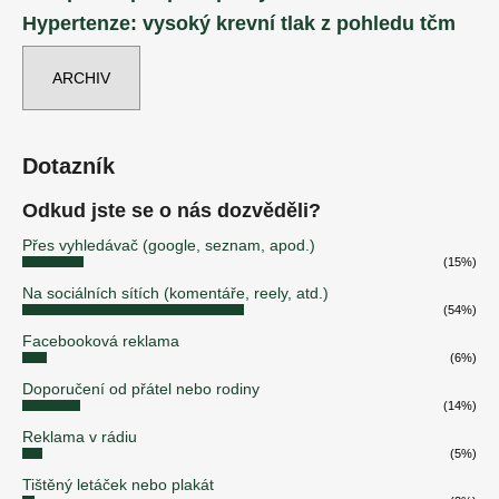
Hypertenze: vysoký krevní tlak z pohledu tčm
ARCHIV
Dotazník
Odkud jste se o nás dozvěděli?
Přes vyhledávač (google, seznam, apod.)
(15%)
Na sociálních sítích (komentáře, reely, atd.)
(54%)
Facebooková reklama
(6%)
Doporučení od přátel nebo rodiny
(14%)
Reklama v rádiu
(5%)
Tištěný letáček nebo plakát