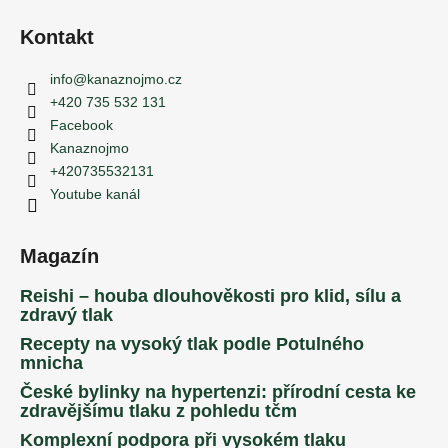
Kontakt
info
@
kanaznojmo.cz
+420 735 532 131
Facebook
Kanaznojmo
+420735532131
Youtube kanál
Magazín
Reishi – houba dlouhověkosti pro klid, sílu a
zdravý tlak
Recepty na vysoký tlak podle Potulného
mnicha
České bylinky na hypertenzi: přírodní cesta ke
zdravějšímu tlaku z pohledu tčm
Komplexní podpora při vysokém tlaku