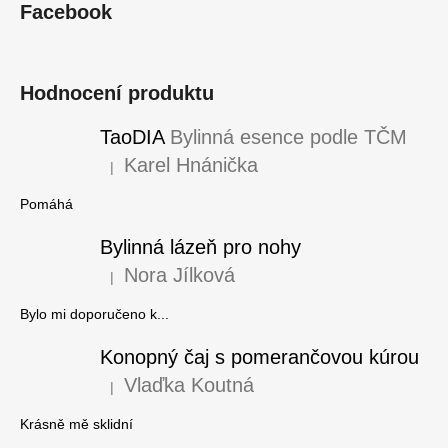
Facebook
p
a
t
Hodnocení produktu
í
TaoDIA
Bylinná esence podle TČM
Karel Hnánička
|
Hodnocení produktu je 5 z 5 hvězdiček.
Pomáhá
Bylinná lázeň pro nohy
Nora Jílková
|
Hodnocení produktu je 5 z 5 hvězdiček.
Bylo mi doporučeno k...
Konopný čaj s pomerančovou kúrou
Vlaďka Koutná
|
Hodnocení produktu je 5 z 5 hvězdiček.
Krásně mě sklidní