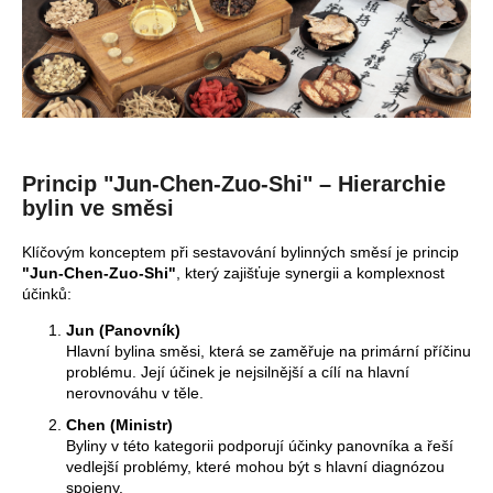
a
j
í
t
?
Princip "Jun-Chen-Zuo-Shi" – Hierarchie
bylin ve směsi
Klíčovým konceptem při sestavování bylinných směsí je princip
HLEDAT
"Jun-Chen-Zuo-Shi"
, který zajišťuje synergii a komplexnost
účinků:
Jun (Panovník)
D
Hlavní bylina směsi, která se zaměřuje na primární příčinu
o
problému. Její účinek je nejsilnější a cílí na hlavní
nerovnováhu v těle.
p
o
Chen (Ministr)
r
Byliny v této kategorii podporují účinky panovníka a řeší
vedlejší problémy, které mohou být s hlavní diagnózou
u
spojeny.