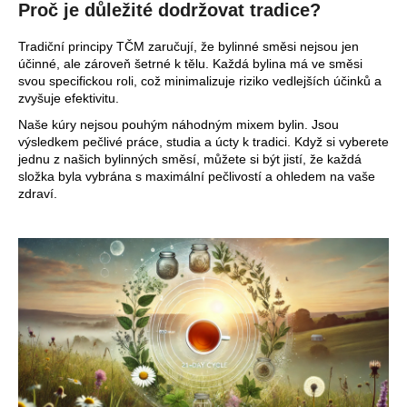
Proč je důležité dodržovat tradice?
Tradiční principy TČM zaručují, že bylinné směsi nejsou jen
účinné, ale zároveň šetrné k tělu. Každá bylina má ve směsi
svou specifickou roli, což minimalizuje riziko vedlejších účinků a
zvyšuje efektivitu.
Naše kúry nejsou pouhým náhodným mixem bylin. Jsou
výsledkem pečlivé práce, studia a úcty k tradici. Když si vyberete
jednu z našich bylinných směsí, můžete si být jistí, že každá
složka byla vybrána s maximální pečlivostí a ohledem na vaše
zdraví.