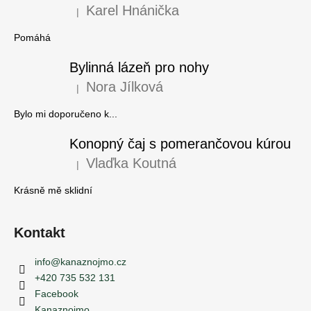
Karel Hnánička
|
Hodnocení produktu je 5 z 5 hvězdiček.
Pomáhá
Bylinná lázeň pro nohy
Nora Jílková
|
Hodnocení produktu je 5 z 5 hvězdiček.
Bylo mi doporučeno k...
Konopný čaj s pomerančovou kúrou
Vlaďka Koutná
|
Hodnocení produktu je 5 z 5 hvězdiček.
Krásně mě sklidní
Kontakt
info
@
kanaznojmo.cz
+420 735 532 131
Facebook
Kanaznojmo