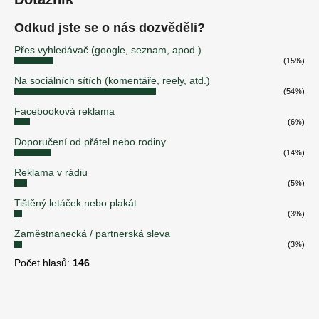
Odkud jste se o nás dozvěděli?
Přes vyhledávač (google, seznam, apod.)
(15%)
Na sociálních sítích (komentáře, reely, atd.)
(54%)
Facebooková reklama
(6%)
Doporučení od přátel nebo rodiny
(14%)
Reklama v rádiu
(5%)
Tištěný letáček nebo plakát
(3%)
Zaměstnanecká / partnerská sleva
(3%)
Počet hlasů:
146