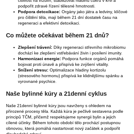
citlivost na inzulín, stabilizovat hladinu cukru v krvi a
podpořit zdravé řízení tělesné hmotnosti.
Podpora detoxikace:
Orgány jako játra a ledviny, klíčové
pro čištění těla, mají během 21 dní dostatek času na
regeneraci a efektivní detoxikaci.
Co můžete očekávat během 21 dnů?
Zlepšení trávení:
Díky regeneraci střevního mikrobiomu
dochází ke zlepšení vstřebávání živin i posílení imunity.
Harmonizaci energie:
Podpora funkce orgánů pomáhá
bojovat proti únavě a přispívá ke zvýšení vitality.
Snížení stresu:
Optimalizace hladiny kortizolu
(stresového hormonu) přispívá ke klidnějšímu spánku a
vyrovnané psychice.
Naše bylinné kúry a 21denní cyklus
Naše 21denní bylinné kúry jsou navrženy s ohledem na
přirozené procesy těla. Každá kúra je pečlivě sestavena podle
principů TČM, přičemž respektujeme synergii bylin a jejich
cílené účinky. Během tohoto období tělo prochází postupnou
obnovou, která pomáhá nastartovat nový začátek a podpořit