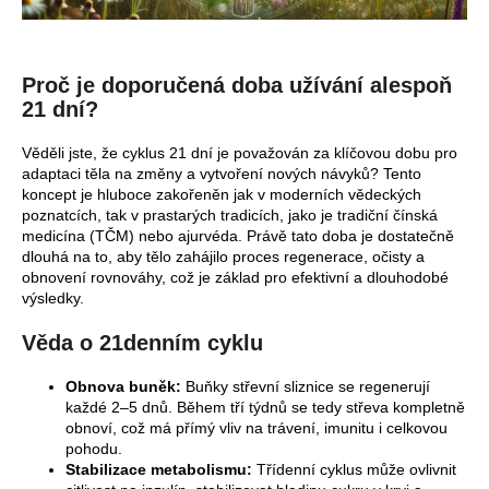
Proč je doporučená doba užívání alespoň
21 dní?
Věděli jste, že cyklus 21 dní je považován za klíčovou dobu pro
adaptaci těla na změny a vytvoření nových návyků? Tento
koncept je hluboce zakořeněn jak v moderních vědeckých
poznatcích, tak v prastarých tradicích, jako je tradiční čínská
medicína (TČM) nebo ajurvéda. Právě tato doba je dostatečně
dlouhá na to, aby tělo zahájilo proces regenerace, očisty a
obnovení rovnováhy, což je základ pro efektivní a dlouhodobé
výsledky.
Věda o 21denním cyklu
Obnova buněk:
Buňky střevní sliznice se regenerují
každé 2–5 dnů. Během tří týdnů se tedy střeva kompletně
obnoví, což má přímý vliv na trávení, imunitu i celkovou
pohodu.
Stabilizace metabolismu:
Třídenní cyklus může ovlivnit