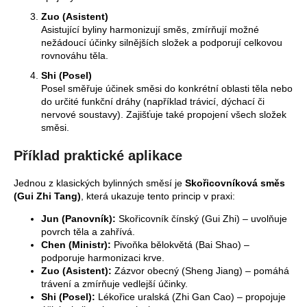
č
u
Zuo (Asistent)
Asistující byliny harmonizují směs, zmírňují možné
j
nežádoucí účinky silnějších složek a podporují celkovou
e
rovnováhu těla.
m
e
Shi (Posel)
Posel směřuje účinek směsi do konkrétní oblasti těla nebo
do určité funkční dráhy (například trávicí, dýchací či
nervové soustavy). Zajišťuje také propojení všech složek
TAO
směsi.
SHEN
LING
BYLINNÁ
Příklad praktické aplikace
ESENCE
PODLE
Jednou z klasických bylinných směsí je
Skořicovníková směs
TČM
(Gui Zhi Tang)
, která ukazuje tento princip v praxi:
460
Kč
Jun (Panovník):
Skořicovník čínský (Gui Zhi) – uvolňuje
povrch těla a zahřívá.
Chen (Ministr):
Pivoňka bělokvětá (Bai Shao) –
podporuje harmonizaci krve.
Zuo (Asistent):
Zázvor obecný (Sheng Jiang) – pomáhá
trávení a zmírňuje vedlejší účinky.
Shi (Posel):
Lékořice uralská (Zhi Gan Cao) – propojuje