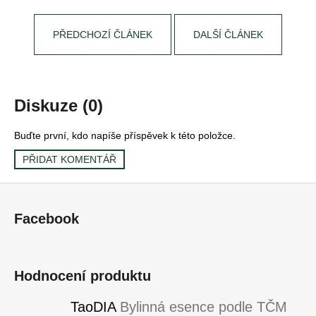
PŘEDCHOZÍ ČLÁNEK
DALŠÍ ČLÁNEK
Diskuze (0)
Buďte první, kdo napíše příspěvek k této položce.
PŘIDAT KOMENTÁŘ
Z
á
Facebook
p
a
t
Hodnocení produktu
í
TaoDIA
Bylinná esence podle TČM