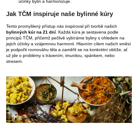
účinky bylin a harmonizuje.
Jak TČM inspiruje naše bylinné kúry
Tento promyšlený přístup nás inspiroval při tvorbě našich
bylinných kúr na 21 dní
. Každá kúra je sestavena podle
principů TČM, přičemž pečlivě vybíráme byliny s ohledem na
jejich účinky a vzájemnou harmonii. Hlavním cílem našich směsí
je podpořit rovnováhu těla a zaměřit se na konkrétní obtíže, ať
už jde o problémy s trávením, imunitou, spánkem, nebo
stresem.