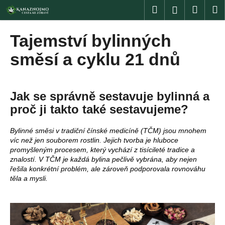
K
Přejít
Hledat
Nákup
M
Přihlášení
na
o
obsah
Zpět
Zpět
košík
š
Tajemství bylinných
í
C
směsí a cyklu 21 dnů
k
o
p
o
Jak se správně sestavuje bylinná a
t
proč ji takto také sestavujeme?
ř
e
Bylinné směsi v tradiční čínské medicíně (TČM) jsou mnohem
víc než jen souborem rostlin. Jejich tvorba je hluboce
b
promyšleným procesem, který vychází z tisícileté tradice a
u
znalostí. V TČM je každá bylina pečlivě vybrána, aby nejen
řešila konkrétní problém, ale zároveň podporovala rovnováhu
j
těla a mysli.
e
t
e
n