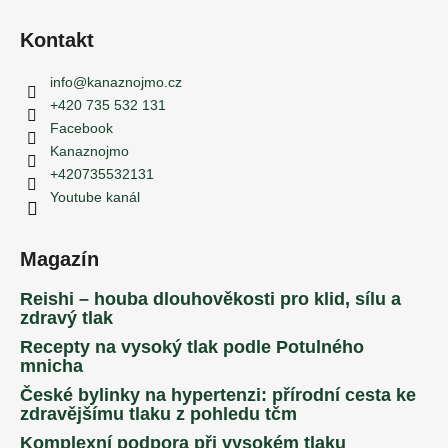
Kontakt
info
@
kanaznojmo.cz
+420 735 532 131
Facebook
Kanaznojmo
+420735532131
Youtube kanál
Magazín
Reishi – houba dlouhověkosti pro klid, sílu a
zdravý tlak
Recepty na vysoký tlak podle Potulného
mnicha
České bylinky na hypertenzi: přírodní cesta ke
zdravějšímu tlaku z pohledu tčm
Komplexní podpora při vysokém tlaku