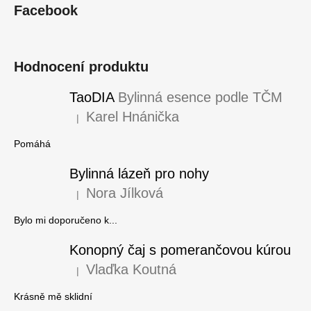
á
Facebook
p
a
t
Hodnocení produktu
í
TaoDIA
Bylinná esence podle TČM
Karel Hnánička
|
Hodnocení produktu je 5 z 5 hvězdiček.
Pomáhá
Bylinná lázeň pro nohy
Nora Jílková
|
Hodnocení produktu je 5 z 5 hvězdiček.
Bylo mi doporučeno k...
Konopný čaj s pomerančovou kúrou
Vlaďka Koutná
|
Hodnocení produktu je 5 z 5 hvězdiček.
Krásně mě sklidní