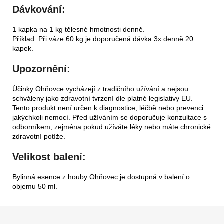
Dávkování:
1 kapka na 1 kg tělesné hmotnosti denně.
Příklad: Při váze 60 kg je doporučená dávka 3x denně 20
kapek.
Upozornění:
Účinky Ohňovce vycházejí z tradičního užívání a nejsou
schváleny jako zdravotní tvrzení dle platné legislativy EU.
Tento produkt není určen k diagnostice, léčbě nebo prevenci
jakýchkoli nemocí. Před užíváním se doporučuje konzultace s
odborníkem, zejména pokud užíváte léky nebo máte chronické
zdravotní potíže.
Velikost balení:
Bylinná esence z houby Ohňovec je dostupná v balení o
objemu 50 ml.
Z