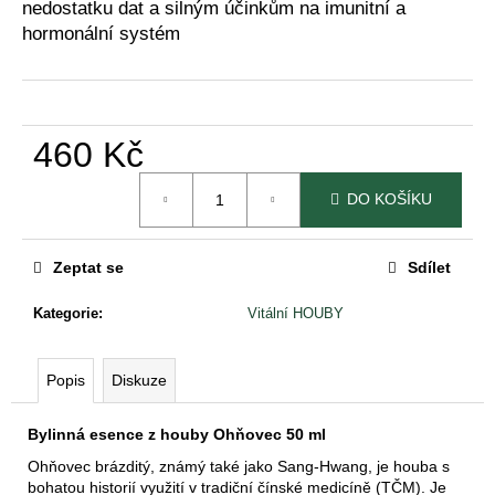
č
nedostatku dat a silným účinkům na imunitní a
u
hormonální systém
j
e
m
e
460 Kč
Měrná
TAO
DO KOŠÍKU
cena:
GAN
PLUS
BYLINNÁ
ESENCE
Zeptat se
Sdílet
PODLE
TČM
Kategorie
:
Vitální HOUBY
460
Kč
Popis
Diskuze
Bylinná esence z houby Ohňovec 50 ml
Ohňovec brázditý, známý také jako Sang-Hwang, je houba s
bohatou historií využití v tradiční čínské medicíně (TČM). Je