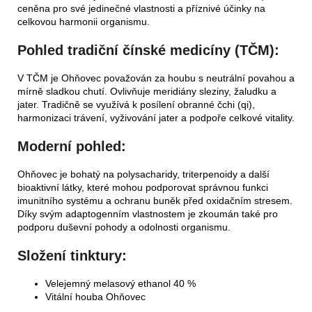
ceněna pro své jedinečné vlastnosti a příznivé účinky na
celkovou harmonii organismu.
Pohled tradiční čínské medicíny (TČM):
V TČM je Ohňovec považován za houbu s neutrální povahou a
mírně sladkou chutí. Ovlivňuje meridiány sleziny, žaludku a
jater. Tradičně se využívá k posílení obranné čchi (qi),
harmonizaci trávení, vyživování jater a podpoře celkové vitality.
Moderní pohled:
Ohňovec je bohatý na polysacharidy, triterpenoidy a další
bioaktivní látky, které mohou podporovat správnou funkci
imunitního systému a ochranu buněk před oxidačním stresem.
Díky svým adaptogenním vlastnostem je zkoumán také pro
podporu duševní pohody a odolnosti organismu.
Složení tinktury:
Velejemný melasový ethanol 40 %
Vitální houba Ohňovec