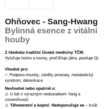
a
j
í
Ohňovec - Sang-Hwang
t
Bylinná esence z vitální
?
houby
Z hlediska tradiční čínské medicíny TČM:
HLEDAT
Vylučuje horko a toxiny, pročišťuje játra, posiluje Qi.
Vhodné pro:
✅ Podpora imunity, záněty prostaty, metabolický
D
syndrom, detoxikace
o
p
Nevhodné nebo opatrně u:
o
⚠️ U lidí s výrazným nedostatkem Yang a
r
zimomřivostí
u
⚠️
Těhotenství a kojení:
Nedoporučuje se
– kvůli