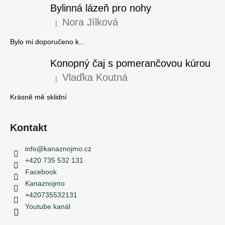
Bylinná lázeň pro nohy
a
Nora Jílková
|
j
Hodnocení produktu je 5 z 5 hvězdiček.
í
Bylo mi doporučeno k...
t
Konopný čaj s pomerančovou kúrou
?
Vlaďka Koutná
|
Hodnocení produktu je 5 z 5 hvězdiček.
Krásně mě sklidní
HLEDAT
Kontakt
info
@
kanaznojmo.cz
D
+420 735 532 131
o
Facebook
p
Kanaznojmo
o
+420735532131
r
Youtube kanál
u