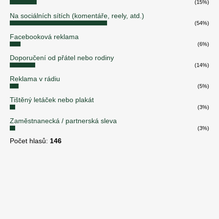
(15%)
Na sociálních sítích (komentáře, reely, atd.)
(54%)
Facebooková reklama
(6%)
Doporučení od přátel nebo rodiny
(14%)
Reklama v rádiu
(5%)
Tištěný letáček nebo plakát
(3%)
Zaměstnanecká / partnerská sleva
(3%)
Počet hlasů:
146