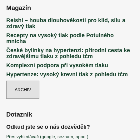
č
Magazín
u
j
Reishi – houba dlouhověkosti pro klid, sílu a
e
zdravý tlak
m
e
Recepty na vysoký tlak podle Potulného
mnicha
České bylinky na hypertenzi: přírodní cesta ke
UHAŠENÍ
zdravějšímu tlaku z pohledu tčm
OHNĚ
BYLINNÁ
Komplexní podpora při vysokém tlaku
ESENCE
Hypertenze: vysoký krevní tlak z pohledu tčm
PODLE
TČM
460
ARCHIV
Kč
Dotazník
Odkud jste se o nás dozvěděli?
Přes vyhledávač (google, seznam, apod.)