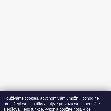
Kontakt
Obchodní podmínky
Používáme cookies, abychom Vám umožnili pohodlné
Podmínky ochrany osobních údajů
Prohlášení odpovědnosti
prohlížení webu a díky analýze provozu webu neustále
Moje objednávka
zlepšovali jeho funkce, výkon a použitelnost.
Více