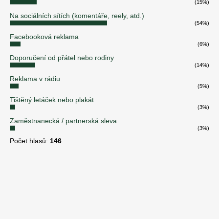
(15%)
Na sociálních sítích (komentáře, reely, atd.)
(54%)
Facebooková reklama
(6%)
Doporučení od přátel nebo rodiny
(14%)
Reklama v rádiu
(5%)
Tištěný letáček nebo plakát
(3%)
Zaměstnanecká / partnerská sleva
(3%)
Počet hlasů:
146