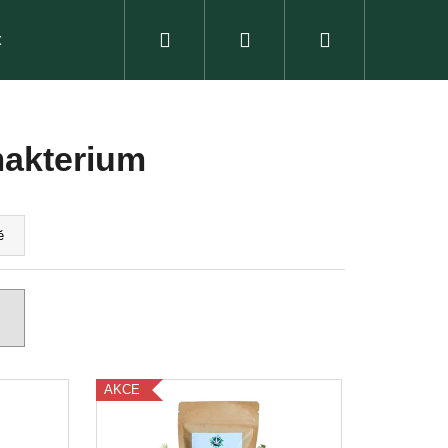
Hledat
Přihlášení
Nákupní
t
košík
makterium
ě
AKCE
LINNÁ ESENCE