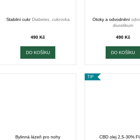
Stabilní cukr
Diabetes, cukrovka
Otoky a odvodnění
odv
diuretikum
490 Kč
490 Kč
DO KOŠÍKU
DO KOŠÍKU
TIP
Bylinná lázeň pro nohy
CBD olej 2,5-30% F