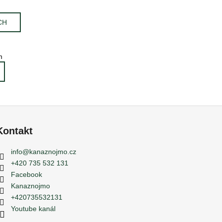
CH
m
Kontakt
info
@
kanaznojmo.cz
+420 735 532 131
Facebook
Kanaznojmo
+420735532131
Youtube kanál