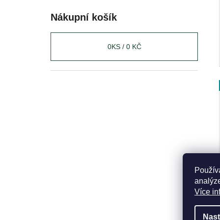
Nákupní košík
0
KS /
0 KČ
Použív
analýze
Více in
Nast