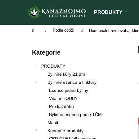
K
Přejít
na
o
PRODUKTY
obsah
Zpět
Zpět
š
do
do
í
Domů
Podle obtíží
Hormonální rovnováha; kli
obchodu
obchodu
k
P
o
Přeskočit
Kategorie
s
kategorie
t
PRODUKTY
r
Bylinné kúry 21 dní
a
Bylinné esence a tinktury
n
Esence jedné byliny
n
Vitální HOUBY
í
Pro každého
p
Bylinné esence podle TČM
a
Masti
n
Konopné produkty
TAO SHEN LING
BYLINNÁ ESENCE
e
CBD OLEJ full spectrum