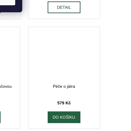
DETAIL
nčovou
Péče o játra
579 Kč
DO KOŠÍKU