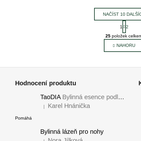
NAČÍST 10 DALŠÍ
S
1
2
t
O
r
25
položek celke
v
á
NAHORU
l
n
k
á
o
d
v
a
á
c
n
í
Hodnocení produktu
í
p
r
TaoDIA
Bylinná esence podle TČM
v
Karel Hnánička
|
k
Hodnocení produktu je 5 z 5 hvězdiček.
y
Pomáhá
v
ý
Bylinná lázeň pro nohy
p
Nora Jílková
|