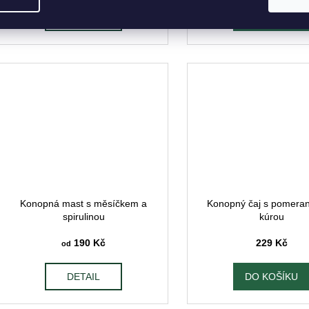
DETAIL
DO KOŠÍKU
Konopná mast s měsíčkem a
Konopný čaj s pomera
spirulinou
kúrou
190 Kč
229 Kč
od
DETAIL
DO KOŠÍKU