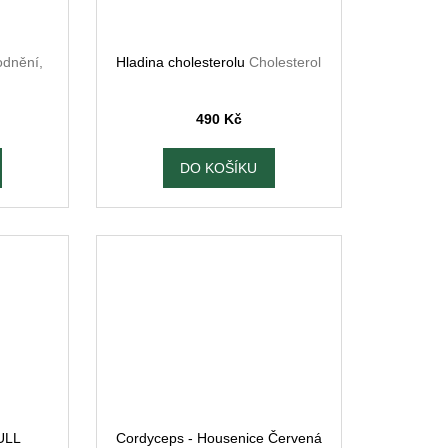
odnění,
Hladina cholesterolu
Cholesterol
490 Kč
DO KOŠÍKU
ULL
Cordyceps - Housenice Červená