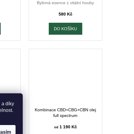
Bylinná esence z vitální houby
580 Kč
DO KOŠÍKU
 a díky
nostika
Kombinace CBD+CBG+CBN olej
elnost.
full spectrum
1 190 Kč
od
lasím