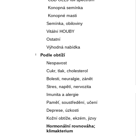
PODLE TČM
l
Konopná semínka
460 Kč
Konopné masti
Semínka, obiloviny
Vitální HOUBY
Ostatní
Výhodná nabídka
Podle obtíží
Nespavost
Cukr, tlak, cholesterol
Bolesti, neuralgie, zánět
Stres, napětí, nervozita
Imunita a alergie
Paměť, soustředění, učení
Deprese, úzkosti
Kožní obtíže, ekzém, jizvy
Hormonální rovnováha;
klimakterium