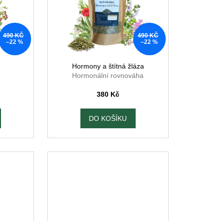
490 KČ
490 KČ
–22 %
–22 %
Hormony a štítná žláza
Hormonální rovnováha
380 Kč
DO KOŠÍKU