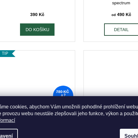
spectrum
390 Kč
490 Kč
od
DO KOŠÍKU
DETAIL
TIP
780 KČ
AŽ
–37 %
áme cookies, abychom Vám umožnili pohodlné prohlížení webu
Dragon balm
pohybový aparát,
Individuální online diag
 provozu webu neustále zlepšovali jeho funkce, výkon a použit
výhodné sady
dle TČM
formací
490 Kč
490 Kč
od
avení
Souh