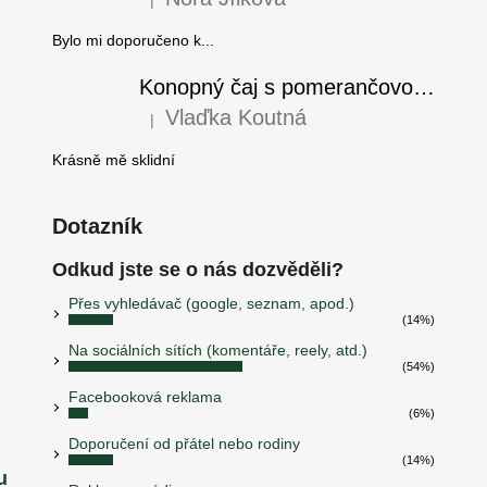
i
Hodnocení produktu je 5 z 5 hvězdiček.
s
Bylo mi doporučeno k...
u
Konopný čaj s pomerančovou kúrou
Vlaďka Koutná
|
Hodnocení produktu je 5 z 5 hvězdiček.
Krásně mě sklidní
Dotazník
Odkud jste se o nás dozvěděli?
Přes vyhledávač (google, seznam, apod.)
(14%)
Na sociálních sítích (komentáře, reely, atd.)
(54%)
Facebooková reklama
(6%)
Doporučení od přátel nebo rodiny
(14%)
u