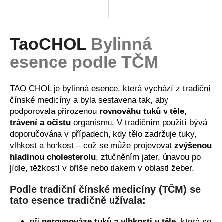
a
j
í
TaoCHOL
Bylinná
t
esence podle TČM
?
TAO CHOL je bylinná esence, která vychází z tradiční
čínské medicíny a byla sestavena tak, aby
podporovala přirozenou
rovnováhu tuků v těle,
HLEDAT
trávení a očistu
organismu. V tradičním použití bývá
doporučována v případech, kdy tělo zadržuje tuky,
vlhkost a horkost – což se může projevovat
zvýšenou
hladinou cholesterolu
, ztučněním jater, únavou po
D
jídle, těžkostí v břiše nebo tlakem v oblasti žeber.
o
p
Podle tradiční čínské medicíny (TČM) se
o
tato esence tradičně užívala:
r
u
při
nerovnováze tuků a vlhkosti v těle
, která se