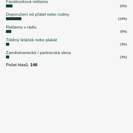
Facebooková reklama
(6%)
Doporučení od přátel nebo rodiny
(14%)
Reklama v rádiu
(5%)
Tištěný letáček nebo plakát
(3%)
Zaměstnanecká / partnerská sleva
(3%)
Počet hlasů:
146