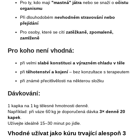
Pro ty, kdo mají
"mastná" játra
nebo se snaží o
očistu
organismu
Při dlouhodobém
nevhodném stravování nebo
přejídání
Pro osoby, které se cítí
zatěžkaně, zpomaleně,
zamlženě
Pro koho není vhodná:
při velmi
slabé konstituci a výrazném chladu v těle
při
těhotenství a kojení
– bez konzultace s terapeutem
při známé přecitlivělosti na některou složku
Dávkování:
1 kapka na 1 kg tělesné hmotnosti denně.
Například: při váze 60 kg je doporučená dávka
3× denně 20
kapek
.
Užívejte ideálně 15–30 minut po jídle.
Vhodné užívat jako kúru trvající alespoň 3