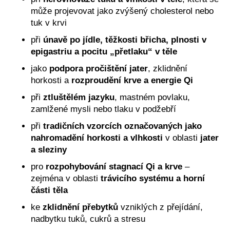
č
může projevovat jako zvýšený cholesterol nebo
u
tuk v krvi
j
e
při
únavě po jídle, těžkosti břicha, plnosti v
m
epigastriu a pocitu „přetlaku“ v těle
e
jako
podpora pročištění jater
, zklidnění
horkosti a
rozproudění krve a energie Qi
OSM
při
ztluštělém jazyku
, mastném povlaku,
CHUTÍ
BYLINNÁ
zamlžené mysli nebo tlaku v podžebří
ESENCE
PODLE
při
tradičních vzorcích označovaných jako
TČM
nahromadění horkosti a vlhkosti
v oblasti
jater
460
a sleziny
Kč
pro
rozpohybování stagnací Qi a krve
–
zejména v oblasti
trávicího systému a horní
části těla
ke
zklidnění přebytků
vzniklých z přejídání,
nadbytku tuků, cukrů a stresu