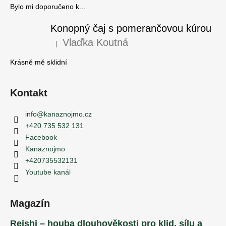
Bylo mi doporučeno k...
Konopný čaj s pomerančovou kúrou
Vlaďka Koutná
|
Hodnocení produktu je 5 z 5 hvězdiček.
Krásně mě sklidní
Kontakt
info
@
kanaznojmo.cz
+420 735 532 131
Facebook
Kanaznojmo
+420735532131
Youtube kanál
Magazín
Reishi – houba dlouhověkosti pro klid, sílu a