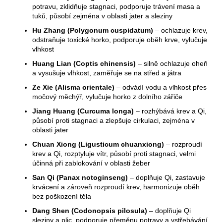
potravu, zklidňuje stagnaci, podporuje trávení masa a
tuků, působí zejména v oblasti jater a sleziny
Hu Zhang (Polygonum cuspidatum)
– ochlazuje krev,
odstraňuje toxické horko, podporuje oběh krve, vylučuje
vlhkost
Huang Lian (Coptis chinensis)
– silně ochlazuje oheň
a vysušuje vlhkost, zaměřuje se na střed a játra
Ze Xie (Alisma orientale)
– odvádí vodu a vlhkost přes
močový měchýř, vylučuje horko z dolního zářiče
Jiang Huang (Curcuma longa)
– rozhýbává krev a Qi,
působí proti stagnaci a zlepšuje cirkulaci, zejména v
oblasti jater
Chuan Xiong (Ligusticum chuanxiong)
– rozproudí
krev a Qi, rozptyluje vítr, působí proti stagnaci, velmi
účinná při zablokování v oblasti žeber
San Qi (Panax notoginseng)
– doplňuje Qi, zastavuje
krvácení a zároveň rozproudí krev, harmonizuje oběh
bez poškození těla
Dang Shen (Codonopsis pilosula)
– doplňuje Qi
sleziny a plic, podporuje přeměnu potravy a vstřebávání,