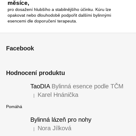
měsíce,
pro dosažení hlubšího a stabilnějšího účinku. Kúru lze
opakovat nebo dlouhodobě podpořit dalšími bylinnými
esencemi dle doporučení terapeuta.
Z
á
Facebook
p
a
t
Hodnocení produktu
í
TaoDIA
Bylinná esence podle TČM
Karel Hnánička
|
Hodnocení produktu je 5 z 5 hvězdiček.
Pomáhá
Bylinná lázeň pro nohy
Nora Jílková
|
Hodnocení produktu je 5 z 5 hvězdiček.