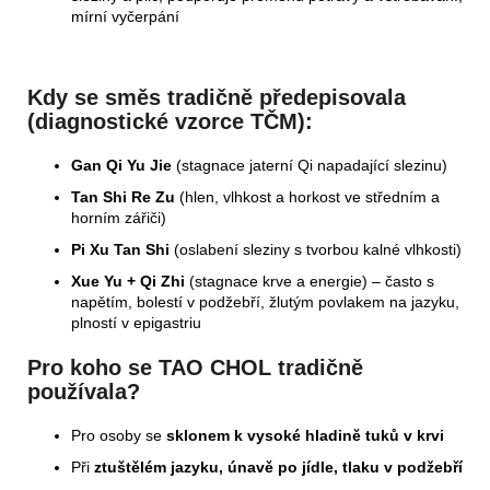
mírní vyčerpání
Kdy se směs tradičně předepisovala
(diagnostické vzorce TČM):
Gan Qi Yu Jie
(stagnace jaterní Qi napadající slezinu)
Tan Shi Re Zu
(hlen, vlhkost a horkost ve středním a
horním zářiči)
Pi Xu Tan Shi
(oslabení sleziny s tvorbou kalné vlhkosti)
Xue Yu + Qi Zhi
(stagnace krve a energie) – často s
napětím, bolestí v podžebří, žlutým povlakem na jazyku,
plností v epigastriu
Pro koho se TAO CHOL tradičně
používala?
Pro osoby se
sklonem k vysoké hladině tuků v krvi
Při
ztuštělém jazyku, únavě po jídle, tlaku v podžebří