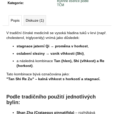
Bylinné esence podle
Kategorie
:
TČM
Popis
Diskuze (1)
V tradiční čínské medicíně se vysoká hladina tuků v krvi (např.
cholesterol, triglyceridy) vnímá jako důsledek:
stagnace jaterní Qi → proměna v horkost
,
oslabení sleziny → vznik vlhkosti (Shi)
,
a následná kombinace
Tan (hlen), Shi (vlhkost) a Re
(horkost)
.
Tato kombinace bývá označována jako:
"Tan Shi Re Zu" – kalná vlhkost s horkostí a stagnací.
Podle tradičního použití jednotlivých
bylin:
Shan Zha (Crataegus pinnatifida)
– rozhýbává