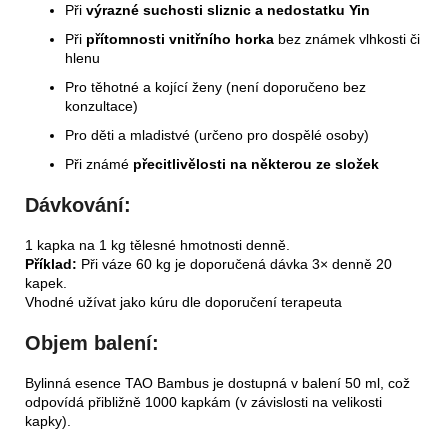
Při
výrazné suchosti sliznic a nedostatku Yin
Při
přítomnosti vnitřního horka
bez známek vlhkosti či
hlenu
Pro těhotné a kojící ženy (není doporučeno bez
konzultace)
Pro děti a mladistvé (určeno pro dospělé osoby)
Při známé
přecitlivělosti na některou ze složek
Dávkování:
1 kapka na 1 kg tělesné hmotnosti denně.
Příklad:
Při váze 60 kg je doporučená dávka 3× denně 20
kapek.
Vhodné užívat jako kúru dle doporučení terapeuta
Objem balení:
Bylinná esence TAO Bambus je dostupná v balení 50 ml, což
odpovídá přibližně 1000 kapkám (v závislosti na velikosti
kapky).