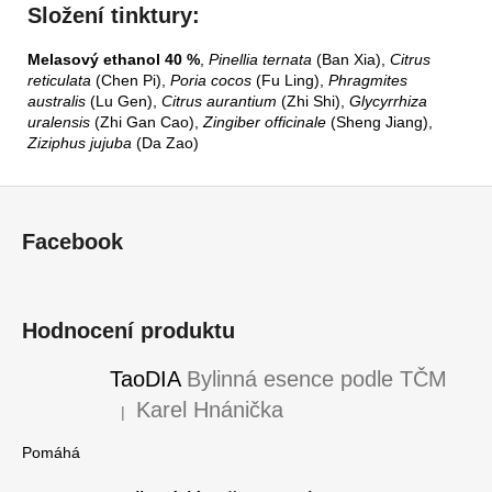
Složení tinktury:
Melasový ethanol 40 %
,
Pinellia ternata
(Ban Xia),
Citrus
reticulata
(Chen Pi),
Poria cocos
(Fu Ling),
Phragmites
australis
(Lu Gen),
Citrus aurantium
(Zhi Shi),
Glycyrrhiza
uralensis
(Zhi Gan Cao),
Zingiber officinale
(Sheng Jiang),
Ziziphus jujuba
(Da Zao)
Z
á
Facebook
p
a
t
Hodnocení produktu
í
TaoDIA
Bylinná esence podle TČM
Karel Hnánička
|
Hodnocení produktu je 5 z 5 hvězdiček.
Pomáhá