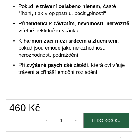
č
Pokud je
trávení oslabeno hlenem
, časté
u
říhání, tlak v epigastriu, pocit „plnosti“
j
e
Při
tendenci k závratím, nevolnosti, nervozitě
,
m
včetně neklidného spánku
e
K
harmonizaci mezi srdcem a žlučníkem
,
pokud jsou emoce jako nerozhodnost,
TAO
nerozhodnost, podráždění
SHEN
LING
Při
zvýšené psychické zátěži
, která ovlivňuje
BYLINNÁ
trávení a přináší emoční rozladění
ESENCE
PODLE
TČM
460
Kč
460 Kč
Měrná
DO KOŠÍKU
cena: