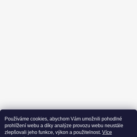
Kontakt
Obchodní podmínky
Používáme cookies, abychom Vám umožnili pohodlné
Podmínky ochrany osobních údajů
Prohlášení odpovědnosti
prohlížení webu a díky analýze provozu webu neustále
Moje objednávka
zlepšovali jeho funkce, výkon a použitelnost.
Více