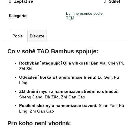
Zeptat se
Sdílet
Bylinné esence podle
Kategorie
:
TČM
Popis
Diskuze
Co v sobě TAO Bambus spojuje:
Rozhýbání stagnující Qi a vlhkosti:
Bàn Xià, Chén Pí,
Zhǐ Shí
Odvádění horka a transformace hlenu:
Lú Gēn, Fú
Líng
Zklidnění mysli a harmonizace středního ohniště:
Shēng Jiāng, Dà Zǎo, Zhì Gān Cǎo
Posílení sleziny a harmonizace trávení:
Shan Yao, Fú
Líng, Zhì Gān Cǎo
Pro koho není vhodná: