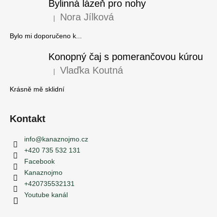
Bylinná lázeň pro nohy
Nora Jílková
|
Hodnocení produktu je 5 z 5 hvězdiček.
Bylo mi doporučeno k...
Konopný čaj s pomerančovou kúrou
Vlaďka Koutná
|
Hodnocení produktu je 5 z 5 hvězdiček.
Krásně mě sklidní
Kontakt
info
@
kanaznojmo.cz
+420 735 532 131
Facebook
Kanaznojmo
+420735532131
Youtube kanál