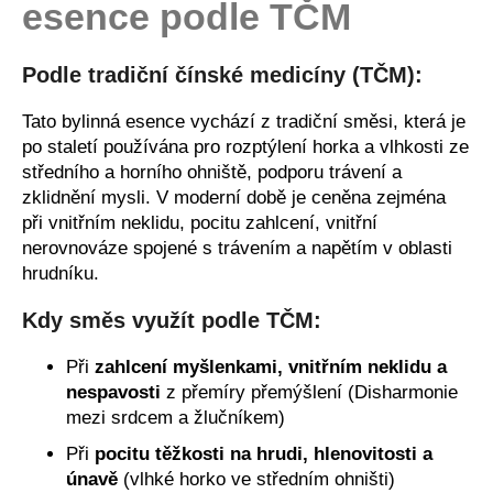
esence podle TČM
a
j
Podle tradiční čínské medicíny (TČM):
í
t
Tato bylinná esence vychází z tradiční směsi, která je
?
po staletí používána pro rozptýlení horka a vlhkosti ze
středního a horního ohniště, podporu trávení a
zklidnění mysli. V moderní době je ceněna zejména
při vnitřním neklidu, pocitu zahlcení, vnitřní
nerovnováze spojené s trávením a napětím v oblasti
HLEDAT
hrudníku.
Kdy směs využít podle TČM:
D
Při
zahlcení myšlenkami, vnitřním neklidu a
o
nespavosti
z přemíry přemýšlení (Disharmonie
p
mezi srdcem a žlučníkem)
o
r
Při
pocitu těžkosti na hrudi, hlenovitosti a
u
únavě
(vlhké horko ve středním ohništi)